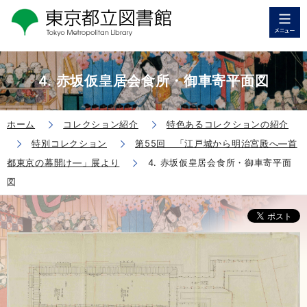
4. 赤坂仮皇居会食所・御車寄平面図
ホーム
コレクション紹介
特色あるコレクションの紹介
特別コレクション
第55回 「江戸城から明治宮殿へ―首
都東京の幕開け―」展より
4. 赤坂仮皇居会食所・御車寄平面
図