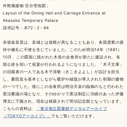
外附属建物 百分壱地図」
Layout of the Dining Hall and Carriage Entrance at
Akasaka Temporary Palace
請求記号：木72－2－84
赤坂仮皇居は、皇城とは規模が異なることもあり、各国貴賓の接
待や儀礼に不便を生じていました。このため明治14年（1881）
10月、この図面に描かれた木造の会食所が新たに建設され、各
国公使を招いて祝宴が行われるようになりました。「木子文庫」
の旧蔵者の一人である木子清敬（きこきよよし）が設計を担当
し、書院造を基本としながら暖炉や絨毯が導入された初期の建物
の一つでした。後にこの会食所は明治天皇の臨御のもと行われた
憲法審議の場となり、そのゆかりで憲法制定に功績のあった伊藤
博文に下賜され、現在は移築されて明治記念館となっています。
こちらの資料は、
「東京都立図書館デジタルアーカイブ
（TOKYOアーカイブ）」
でもご覧いただけます。