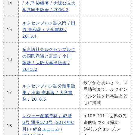
14
/ 木戸 紗織著 / 大阪公立大
学共同出版会 / 2016.3
ルクセンブルク語入門 / 田
15
原 憲和著 / 大学書林 /
2013.1
多言語社会ルクセンブルク
の国民意識と言語 / 小川
16
敦著 / 大阪大学出版会 /
2015.2
数字からあいさつ、世
ルクセンブルク語分類単語
界情勢まで、ルクセン
17
集 / 田原 憲和著 / 大学書
ブルク語を日本語とと
林 / 2018.5
もに掲載
レジャー産業資料 / 47巻
p.108-111「世界の先
6号 通巻573号 (2014年6
進的街づくり探訪
18
月) / 綜合ユニコム /
(44)ルクセンブル