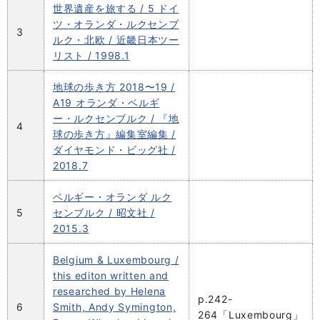
世界遺産を旅する / 5 ドイ
ツ・オランダ・ルクセンブ
3
ルク・北欧 / 近畿日本ツー
リスト / 1998.1
地球の歩き方 2018〜19 /
A19 オランダ・ベルギ
ー・ルクセンブルク / 『地
4
球の歩き方』編集室編集 /
ダイヤモンド・ビッグ社 /
2018.7
ベルギー・オランダ ルク
5
センブルク / 昭文社 /
2015.3
Belgium & Luxembourg /
this editon written and
researched by Helena
p.242-
6
Smith, Andy Symington,
264「Luxembourg」