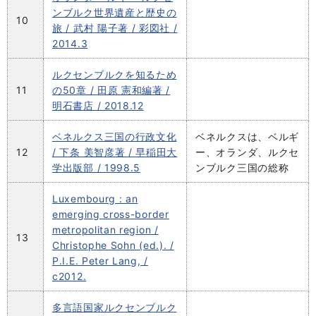
ンブルク世界遺産と歴史の
10
旅 / 武村 陽子著 / 彩図社 /
2014.3
ルクセンブルクを知るため
11
の50章 / 田原 憲和編著 /
明石書店 / 2018.12
ベネルクス三国の行政文化
ベネルクスは、ベルギ
12
/ 下条 美智彦著 / 早稲田大
ー、オランダ、ルクセ
学出版部 / 1998.5
ンブルク三国の総称
Luxembourg : an
emerging cross-border
metropolitan region /
13
Christophe Sohn (ed.). /
P.I.E. Peter Lang, /
c2012.
多言語国家ルクセンブルク