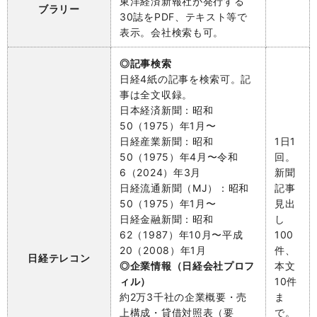
東洋経済新報社が発行する
ブラリー
30誌をPDF、テキスト等で
表示。会社検索も可。
◎記事検索
日経4紙の記事を検索可。記
事は全文収録。
日本経済新聞：昭和
50（1975）年1月〜
日経産業新聞：昭和
1日1
50（1975）年4月〜令和
回。
6（2024）年3月
新聞
日経流通新聞（MJ）：昭和
記事
50（1975）年1月〜
見出
日経金融新聞：昭和
し
62（1987）年10月〜平成
100
20（2008）年1月
件、
日経テレコン
◎企業情報（日経会社プロフ
本文
ィル）
10件
約2万3千社の企業概要・売
ま
上構成・貸借対照表（要
で。