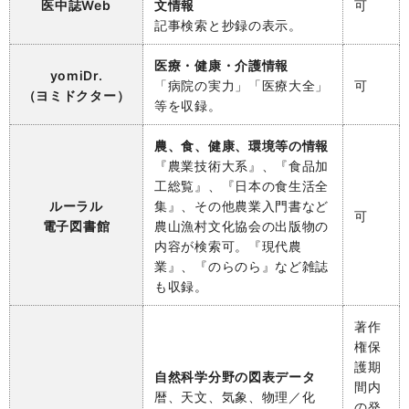
医中誌Web
文情報
可
記事検索と抄録の表示。
医療・健康・介護情報
yomiDr.
「病院の実力」「医療大全」
可
（ヨミドクター）
等を収録。
農、食、健康、環境等の情報
『農業技術大系』、『食品加
工総覧』、『日本の食生活全
ルーラル
集』、その他農業入門書など
可
電子図書館
農山漁村文化協会の出版物の
内容が検索可。『現代農
業』、『のらのら』など雑誌
も収録。
著作
権保
護期
自然科学分野の図表データ
間内
暦、天文、気象、物理／化
の発