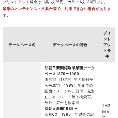
プリントアウト料金は白黒1枚25円、カラー1枚130円です。
緊急のメンテナンス・不具合等で、利用できない場合がありま
す。
プリ
ント
データベース名
データベースの特色
アウ
ト条
件
◎朝日新聞縮刷版紙面データ
ベース1879〜1999
明治12（1879）年の創刊か
ら平成11（1999）年までの
紙面イメージを、日付、見出
し、キーワード等で検索可。
号外、広告も検索可。
1日2
◎朝日新聞1985〜
回ま
昭和60（1985）年以降の記
で。