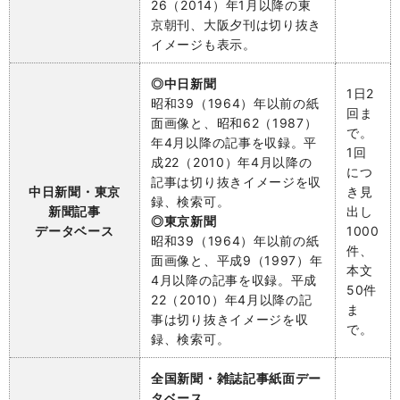
26（2014）年1月以降の東
京朝刊、大阪夕刊は切り抜き
イメージも表示。
◎中日新聞
1日2
昭和39（1964）年以前の紙
回ま
面画像と、昭和62（1987）
で。
年4月以降の記事を収録。平
1回
成22（2010）年4月以降の
につ
記事は切り抜きイメージを収
中日新聞・東京
き
見
録、検索可。
新聞記事
出し
◎東京新聞
データベース
1000
昭和39（1964）年以前の紙
件、
面画像と、平成9（
1997）年
本文
4月以降の記事を収録。平成
50件
22（2010）年4月以降の記
ま
事は切り抜きイメージを収
で。
録、検索可。
全国新聞・雑誌記事紙面デー
タベース