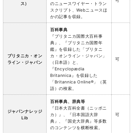
可
ス）
のニュースワイヤー・トラン
スクリプト、Webニュースほ
かの記事を収録。
百科事典
『ブリタニカ国際大百科事
典』、『ブリタニカ国際年
鑑』を収録した「ブリタニ
ブリタニカ・オン
カ・オンライン・ジャパン」
可
ライン・ジャパン
（日本語）と、
『Encyclopædia
Britannica』を収録した
「Britannica Online®」（英
語）の検索。
百科事典、辞典等
『日本大百科全書（ニッポニ
ジャパンナレッジ
カ）』、『日本国語大辞
可
Lib
典』、『国史大辞典』等多数
のコンテンツを横断検索。