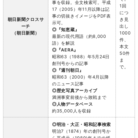
事を収録。全文検索可。平成
1回
17（2005）年11月以降は記
につ
事の切抜きイメージをPDF表
朝日新聞クロスサ
き見
示可。
ーチ
出し
◎『知恵蔵』
（朝日新聞）
1000
最新の現代用語（約8,000
件、
語）を解説
本文
◎『AERA』
50件
昭和63（1988）年5月24日
ま
創刊号からの記事
で。
◎『週刊朝日』
昭和63（2000）年4月以降
のニュース記事
◎歴史写真アーカイブ
満洲事変前後から敗戦まで
◎人物データベース
約35,000人を収録
◎明治・大正・昭和記事検索
明治7（1874）年の創刊号か
ら平成元（1989)年までの紙