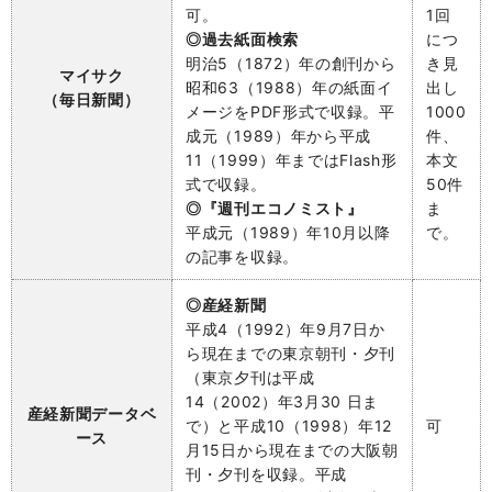
可。
1回
◎過去紙面検索
につ
明治5（1872）年の創刊から
き
見
マイサク
昭和63（1988）年の紙面イ
出し
（毎日新聞）
メージをPDF形式で収録。平
1000
成元（1989
）
年から平成
件、
11（1999）年まではFlash形
本文
式で収録。
50件
◎『週刊エコノミスト』
ま
平成元（1989）年10月以降
で。
の記事を収録。
◎産経新聞
平成4（1992）年9月7日か
ら現在までの東京朝刊・夕刊
（東京夕刊は平成
14（2002）年3月30 日ま
産経新聞データベ
で）と平成10（1998）年12
可
ース
月15日から現在までの大阪朝
刊・夕刊を収録。平成