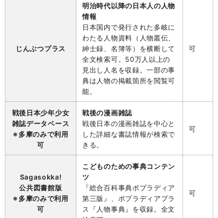
明治時代以降の日本人の人物
情報
日本国内で発行された多岐に
わたる人物資料（人物叢伝、
じんぶつプラス
紳士録、名簿等）を横断して
可
全文検索可。50万人以上の
見出し人名を収録。一部の事
典は人物の掲載箇所を閲覧可
能。
戦後日本少年少女
戦後の漫画雑誌
雑誌データベース
戦後日本の漫画雑誌を中心と
可
※多摩のみで利用
した詳細な書誌情報が検索で
可
きる。
こどものための事典コンテン
Sagasokka!
ツ
公共図書館版
『総合百科事典ポプラディア
可
※多摩のみで利用
第三版』、ポプラディアプラ
可
ス『人物事典』を収録。全文