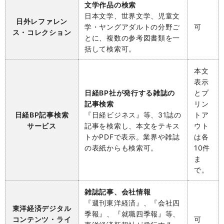
文学作品の検索
日本文学、世界文学、児童文
日外レファレン
学・ヤングアダルトの分野ご
可
ス・コレクション
とに、複数の参考図書類を一
括して検索可。
本文
表示
日経BP社が発行する雑誌の
とプ
記事検索
リン
日経BP記事検索
『日経ビジネス』等、31誌の
トア
サービス
記事を検索し、本文をテキス
ウト
トかPDFで表示。業界や雑誌
は各
の表紙からも検索可。
10件
ま
で。
雑誌記事、会社情報
『週刊東洋経済』、『会社四
東洋経済デジタル
季報』、『就職四季報』等、
コンテンツ・ライ
可