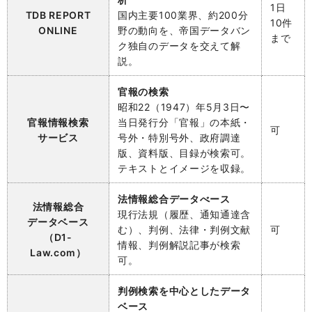
1日
TDB REPORT
国内主要100業界、約200分
10件
ONLINE
野の動向を、帝国データバン
まで
ク独自のデータを交えて解
説。
官報の検索
昭和22（1947）年5月3日〜
官報情報検索
当日発行分「官報」の本紙・
可
サービス
号外・特別号外、政府調達
版、資料版、目録が検索可。
テキストとイメージを収録。
法情報総合データべース
法情報総合
現行法規（履歴、通知通達含
データベース
む）、判例、法律・判例文献
可
（D1-
情報、判例解説記事が検索
Law.com）
可。
判例検索を中心としたデータ
ベース