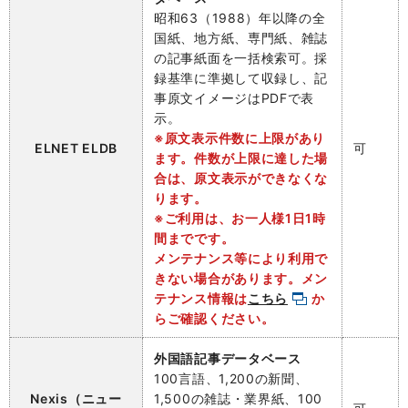
昭和63（1988）年以降の全
国紙、地方紙、専門紙、雑誌
の記事紙面を一括検索可。採
録基準に準拠して収録し、記
事原文イメージはPDFで表
示。
※原文表示件数に上限があり
ELNET ELDB
可
ます。件数が上限に達した場
合は、原文表示ができなくな
ります。
※ご利用は、お一人様1日1時
間までです。
メンテナンス等により利用で
きない場合があります。メン
テナンス情報は
こちら
か
らご確認ください。
外国語記事データベース
100言語、1,200の新聞、
Nexis（ニュー
1,500の雑誌・業界紙、100