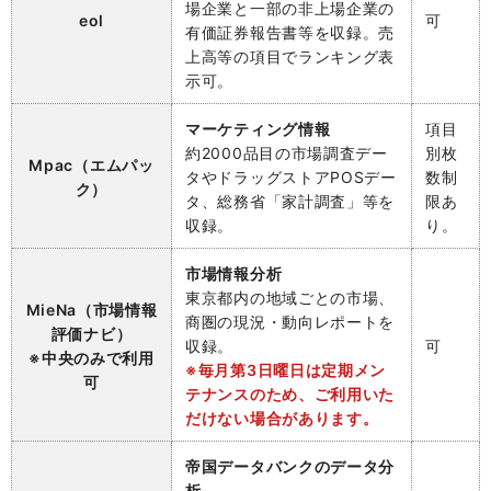
場企業と一部の非上場企業の
eol
可
有価証券報告書等を収録。売
上高等の項目でランキング表
示可。
マーケティング情報
項目
約2000品目の市場調査デー
別枚
Mpac（エムパッ
タやドラッグストアPOSデー
数制
ク）
タ、総務省「家計調査」等を
限あ
収録。
り。
市場情報分析
東京都内の地域ごとの市場、
MieNa（市場情報
商圏の現況・動向レポートを
評価ナビ）
収録。
可
※中央のみで利用
※毎月第3日曜日は定期メン
可
テナンスのため、ご利用いた
だけない場合があります。
帝国データバンクのデータ分
析