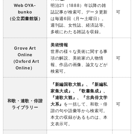
Web OYA-
明治21（1888）年以降の雑
bunko
誌記事が検索可。データ更新
可
（公立図書館版）
は毎週6回（月〜土曜日）。
週刊誌、女性誌、経済誌等、
多岐にわたる雑誌を収録。
美術情報
Grove Art
世界の様々な美術に関する事
Online
項の解説、美術家の人物情
可
（Oxford Art
報、作品の画像、論文などが
Online）
検索可。
『新編国歌大観』、『新編私
家集大成』、『歌書集成』、
『連歌大観』、『古典俳文学
和歌・連歌・俳諧
大系』
を一括して、和歌・俳
可
ライブラリー
諧の句や語彙等から検索可。
本文の収録があるものは、本
文表示可。