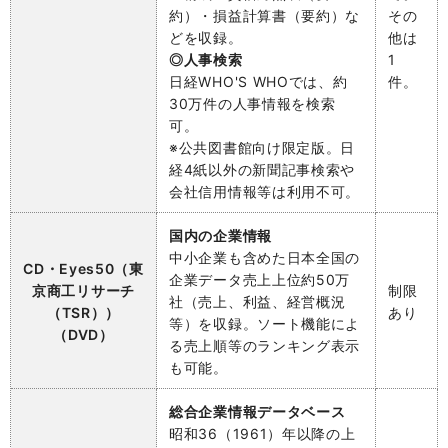
約）・損益計算書（要約）な
その
どを収録。
他は
◎人事検索
1
日経WHO'S WHOでは、約
件。
30万件の人事情報を検索
可。
※公共図書館向け限定版。日
経4紙以外の新聞記事検索や
会社信用情報等は利用不可。
国内の企業情報
中小企業も含めた日本全国の
CD・Eyes50（東
企業データ売上上位約50万
京商工リサーチ
制限
社（売上、利益、経営概況
（TSR））
あり
等）を収録。ソート機能によ
（DVD）
る売上順等のランキング表示
も可能。
総合企業情報データベース
昭和36（1961）年以降の上