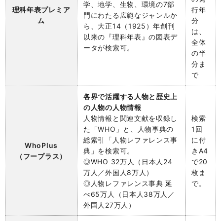
学、地学、生物、環境の7部
理科年表プレミア
行年
門にわたる広範なジャンルか
ム
分
ら、大正14（1925）年創刊
は、
以来の『理科年表』の図表デ
全体
ータが検索可。
の半
分ま
で
各界で活躍する人物と歴史上
の人物の人物情報
人物情報と関連文献を収録し
検索
た「WHO」と、人物事典の
1回
総索引「人物レファレンス事
に付
WhoPlus
典」を検索可。
きA4
（フープラス）
◎WHO 32万人（日本人24
で20
万人／外国人8万人）
枚ま
◎人物レファレンス事典 延
で。
べ65万人（日本人38万人／
外国人27万人）