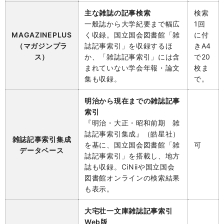
主な雑誌の記事検索
検索
一般誌から大学紀要まで幅広
1回
MAGAZINEPLUS
く収録。国立国会図書館「雑
に付
（マガジンプラ
誌記事索引」を収録するほ
きA4
ス）
か、「雑誌記事索引」には含
で20
まれていない学会年報・論文
枚ま
集も収録。
で。
明治から現在までの雑誌記事
索引
『明治・大正・昭和前期 雑
誌記事索引集成』（皓星社）
雑誌記事索引集成
を基に、国立国会図書館「雑
可
データベース
誌記事索引」を搭載し、地方
誌も収録。CiNiiや国立国会
図書館オンラインの検索結果
も表示。
大宅壮一文庫雑誌記事索引
Web版