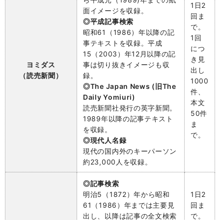
1日2
面イメージを収録。
回ま
◎平成記事検索
で。
昭和61（1986）年以降の記
1回
事テキストを収録。平成
につ
15（2003）年12月以降の記
き
見
ヨミダス
事は切り抜きイメージも収
出し
（読売新聞）
録。
1000
◎The Japan News (旧The
件、
Daily Yomiuri)
本文
読売新聞社発行の英字新聞。
50件
1989年以降の記事テキスト
ま
を収録。
で。
◎現代人名録
現代の国内外のキーパーソン
約23,000人を収録。
◎記事検索
明治5（1872）年から昭和
1日2
61（1986）年までは主要見
回ま
出し、以降は記事の全文検索
で。