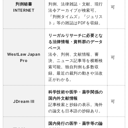
判例秘書
判例、法律雑誌・文献、現行
可
INTERNET
法令アーカイブが検索可。
『判例タイムズ』『ジュリス
ト』等の雑誌はPDFを収録。
リーガルリサーチに必要とな
る法律情報・資料群のデータ
ベース
WestLaw Japan
法令、判例、文献情報、審
可
Pro
決、ニュース記事等を横断検
索可能。独自判例も多数収
録。最近の裁判の動きや法改
正がわかる。
科学技術や医学・薬学関係の
国内外文献情報
JDream III
可
記事検索と抄録の表示。海外
の論文も日本語の抄録あり。
国内発行の医学・薬学等の論