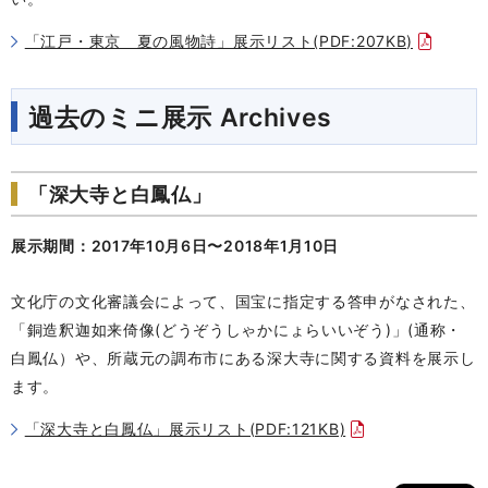
「江戸・東京 夏の風物詩」展示リスト(PDF:207KB)
過去のミニ展示 Archives
「深大寺と白鳳仏」
展示期間：2017年10月6日〜2018年1月10日
文化庁の文化審議会によって、国宝に指定する答申がなされた、
「銅造釈迦如来倚像(どうぞうしゃかにょらいいぞう)」(通称・
白鳳仏）や、所蔵元の調布市にある深大寺に関する資料を展示し
ます。
「深大寺と白鳳仏」展示リスト(PDF:121KB)