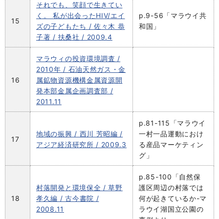
それでも、笑顔で生きてい
く。 私が出会ったHIV/エイ
p.9-56「マラウイ共
15
ズの子どもたち / 佐々木 恭
和国」
子著 / 扶桑社 / 2009.4
マラウィの投資環境調査 /
2010年 / 石油天然ガス・金
16
属鉱物資源機構金属資源開
発本部金属企画調査部 /
2011.11
p.81-115「マラウイ
地域の振興 / 西川 芳昭編 /
一村一品運動におけ
17
アジア経済研究所 / 2009.3
る産品マーケティン
グ」
p.85-100「自然保
村落開発と環境保全 / 草野
護区周辺の村落では
18
孝久編 / 古今書院 /
何が起きているか-マ
2008.11
ラウイ湖国立公園の