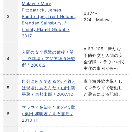
Malawi / Mary
Fitzpatrick, James
p.174-
3
Bainbridge, Trent Holden,
224「Malawi」
Brendan Sainsbury. /
Lonely Planet Global, /
2017.
p.63-105「新たな
人間の安全保障の射程 / 望
予防外交と人間の安
4
月 克哉編 / アジア経済研究
全保障-マラウィの民
所 / 2006.2
主化の事例から-」
自分に何ができるのか?答え
青年海外協力隊とし
5
は現場にあるんだ / 山田 耕
てマラウイで活動し
平著 / 東邦出版 / 2007.12
た著者による記録。
マラウィを知るための45章
6
/ 栗田 和明著 / 明石書店 /
2010.11