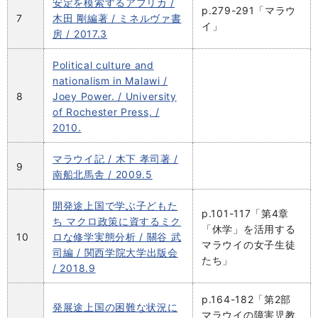
安定を模索するアフリカ /
p.279-291「マラウ
7
木田 剛編著 / ミネルヴァ書
イ」
房 / 2017.3
Political culture and
nationalism in Malawi /
8
Joey Power. / University
of Rochester Press, /
2010.
マラウイ記 / 木下 孝司著 /
9
南船北馬舎 / 2009.5
開発途上国で学ぶ子どもた
p.101-117「第4章
ち マクロ政策に資するミク
「休学」を活用する
10
ロな修学実態分析 / 關谷 武
マラウイの女子生徒
司編 / 関西学院大学出版会
たち」
/ 2018.9
p.164-182「第2部
発展途上国の困難な状況に
マラウイの障害児教