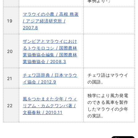
事例より-」
マラウイの小農 / 高根 務著
19
/ アジア経済研究所 /
2007.8
ザンビアとマラウイにおけ
るトウモロコシ / 国際農林
20
業協働協会編集 / 国際農林
業協働協会 / 2008.3
チェワ語辞典 / 日本マラウ
チェワ語はマラウイ
21
イ協会 / 2012.9
の国語。
独学により風力発電
風をつかまえた少年 / ウィ
のできる風車を製作
22
リアム・カムクワンバ著 /
したマラウイの少年
文藝春秋 / 2010.11
の実話。