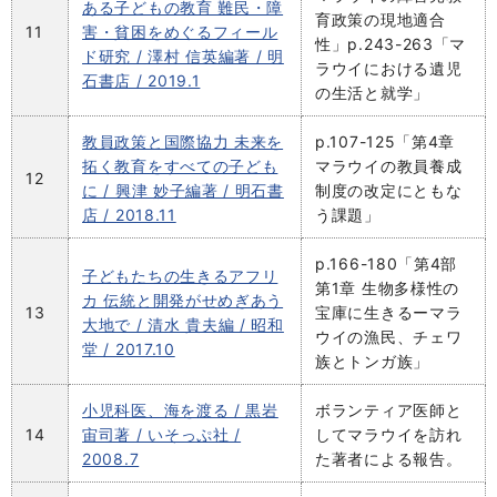
ある子どもの教育 難民・障
育政策の現地適合
11
害・貧困をめぐるフィール
性」p.243-263「マ
ド研究 / 澤村 信英編著 / 明
ラウイにおける遺児
石書店 / 2019.1
の生活と就学」
教員政策と国際協力 未来を
p.107-125「第4章
拓く教育をすべての子ども
マラウイの教員養成
12
に / 興津 妙子編著 / 明石書
制度の改定にともな
店 / 2018.11
う課題」
p.166-180「第4部
子どもたちの生きるアフリ
第1章 生物多様性の
カ 伝統と開発がせめぎあう
13
宝庫に生きるーマラ
大地で / 清水 貴夫編 / 昭和
ウイの漁民、チェワ
堂 / 2017.10
族とトンガ族」
小児科医、海を渡る / 黒岩
ボランティア医師と
14
宙司著 / いそっぷ社 /
してマラウイを訪れ
2008.7
た著者による報告。