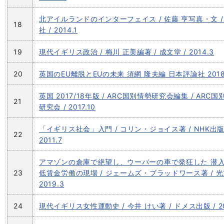
北アイルランドのインターフェイス / 佐藤 亨写真・文 /
18
社 / 2014.1
19
現代イギリス政治 / 梅川 正美編著 / 成文堂 / 2014.3
20
英国のEU離脱とEUの未来 須網 隆夫編 日本評論社 2018.
英国 2017/18年版 / ARC国別情勢研究会編集 / ARC
21
研究会 / 2017.10
「イギリス社会」入門 / コリン・ジョイス著 / NHK出版 
22
2011.7
アマゾンの倉庫で絶望し、ウーバーの車で発狂した 潜
23
低賃金労働の現場 / ジェームズ・ブラッドワース著 / 光
2019.3
24
現代イギリス女性運動史 / 今井 けい著 / ドメス出版 / 20