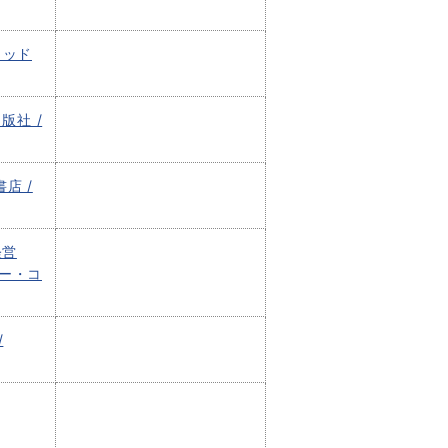
トッド
版社 /
店 /
経営
ジー・コ
/