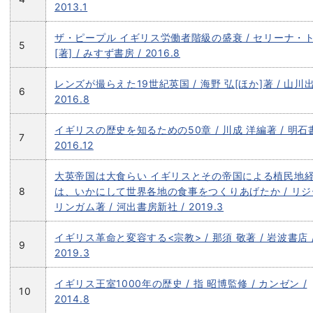
2013.1
ザ・ピープル イギリス労働者階級の盛衰 / セリーナ・
5
[著] / みすず書房 / 2016.8
レンズが撮らえた19世紀英国 / 海野 弘[ほか]著 / 山川出
6
2016.8
イギリスの歴史を知るための50章 / 川成 洋編著 / 明石書
7
2016.12
大英帝国は大食らい イギリスとその帝国による植民地
8
は、いかにして世界各地の食事をつくりあげたか / リ
リンガム著 / 河出書房新社 / 2019.3
イギリス革命と変容する<宗教> / 那須 敬著 / 岩波書店 
9
2019.3
イギリス王室1000年の歴史 / 指 昭博監修 / カンゼン /
10
2014.8