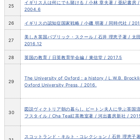
イギリス人は何にでも賭ける / 小林 章夫著 / 亜紀書房 /
25
2004.6
26
イギリスの認知症国家戦略 / 小磯 明著 / 同時代社 / 2017
美しき英国パブリック・スクール / 石井 理恵子著 / 太田
27
2016.12
28
英国の教育 / 日英教育学会編 / 東信堂 / 2017.5
The University of Oxford : a history / L.W.B. Brockli
29
Oxford University Press, / 2016.
図説ヴィクトリア朝の暮らし ビートン夫人に学ぶ英国
30
フスタイル / Cha Tea紅茶教室著 / 河出書房新社 / 2015
スコットランド・キルト・コレクション / 石井 理恵子著 
31