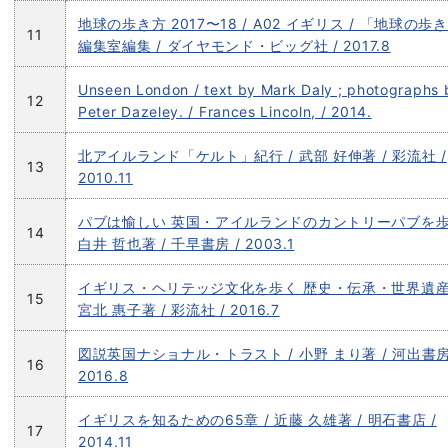
地球の歩き方 2017〜18 / A02 イギリス / 「地球の歩
11
編集室編集 / ダイヤモンド・ビッグ社 / 2017.8
Unseen London / text by Mark Daly ; photographs 
12
Peter Dazeley. / Frances Lincoln, / 2014.
北アイルランド「ケルト」紀行 / 武部 好伸著 / 彩流社 /
13
2010.11
パブは愉しい 英国・アイルランドのカントリーパブを歩く
14
白井 哲也著 / 千早書房 / 2003.1
イギリス・ヘリテッジ文化を歩く 歴史・伝承・世界遺産
15
宮北 惠子著 / 彩流社 / 2016.7
図説英国ナショナル・トラスト / 小野 まり著 / 河出書房
16
2016.8
イギリスを知るための65章 / 近藤 久雄著 / 明石書店 /
17
2014.11