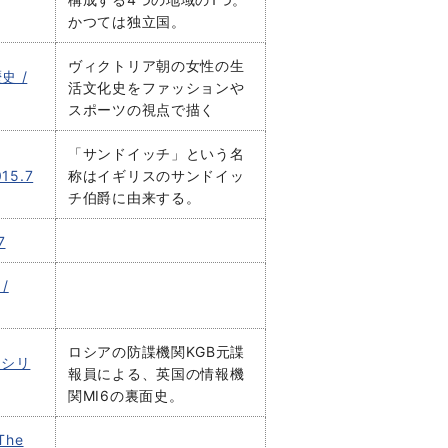
かつては独立国。
ヴィクトリア朝の女性の生
 /
活文化史をファッションや
スポーツの視点で描く
「サンドイッチ」という名
5.7
称はイギリスのサンドイッ
チ伯爵に由来する。
7
/
ロシアの防諜機関KGB元諜
ラシリ
報員による、英国の情報機
関MI6の裏面史。
 The