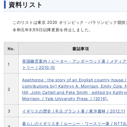
資料リスト
このリストは東京 2020 オリンピック・パラリンピック競
令和元年8月9日以降更新を停止しました。
No.
書誌事項
英国幽霊案内 / ピーター・アンダーウッド著 / メディ
1
トリー / 2010.10
Apethorpe : the story of an English country house /
contributions by] Kathryn A. Morrison, Emily Cole, 
2
Hill, John Cattell and Pete Smith ; edited by Kathry
Morrison. / Yale University Press, / [2016].
3
イギリスの歴史 / R.G.グラント著 / 東洋書林 / 2012.11
暮らしのイギリス史 / ルーシー・ワースリー著 / NTT出
4