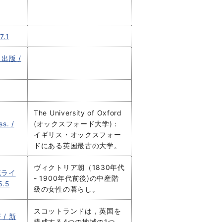
.1
出版 /
The University of Oxford
ss. /
(オックスフォード大学)：
イギリス・オックスフォー
ドにある英国最古の大学。
ヴィクトリア朝（1830年代
流ライ
- 1900年代前後)の中産階
.5
級の女性の暮らし。
スコットランドは，英国を
/ 新
構成する4つの地域の1つ。