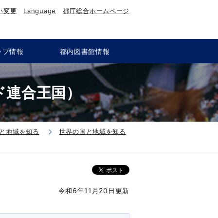
い変更
Language
都庁総合ホームページ
ップ情報
都内図書館情報
ド連合王国）
と地域を知る
世界の国と地域を知る
令和6年11月20日更新