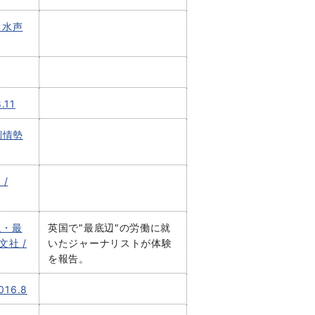
 水声
11
国別情勢
/
入・最
英国で"最底辺"の労働に就
文社 /
いたジャーナリストが体験
を報告。
16.8