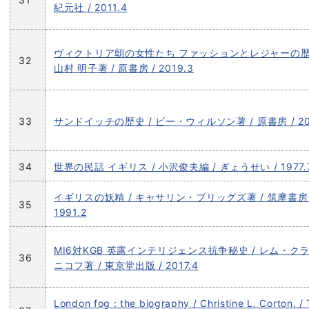
紀元社 / 2011.4
ヴィクトリア朝の女性たち ファッションとレジャーの歴史
32
山村 明子著 / 原書房 / 2019.3
33
サンドイッチの歴史 / ビー・ウィルソン著 / 原書房 / 201
34
世界の民話 イギリス / 小沢俊夫編 / ぎょうせい / 1977.
イギリスの妖精 / キャサリン・ブリッグズ著 / 筑摩書房 
35
1991.2
MI6対KGB 英露インテリジェンス抗争秘史 / レム・ク
36
ニコフ著 / 東京堂出版 / 2017.4
London fog : the biography / Christine L. Corton. /