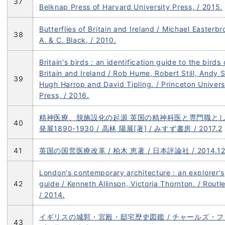
37
Belknap Press of Harvard University Press, / 2015.
Butterflies of Britain and Ireland / Michael Easterbr
38
A. & C. Black, / 2010.
Britain's birds : an identification guide to the birds 
Britain and Ireland / Rob Hume, Robert Still, Andy 
39
Hugh Harrop and David Tipling. / Princeton Univers
Press, / 2016.
精神医療、脱施設化の起源 英国の精神科医と専門職と
40
発展1890-1930 / 高林 陽展[著] / みすず書房 / 2017.2
41
英国の国営医療改革 / 柏木 恵著 / 日本評論社 / 2014.1
London's contemporary architecture : an explorer's
42
guide / Kenneth Allinson, Victoria Thornton. / Routl
/ 2014.
イギリスの城郭・宮殿・邸宅歴史図鑑 / チャールズ・
43