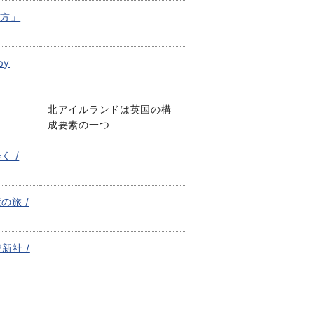
き方」
by
北アイルランドは英国の構
成要素の一つ
 /
の旅 /
新社 /