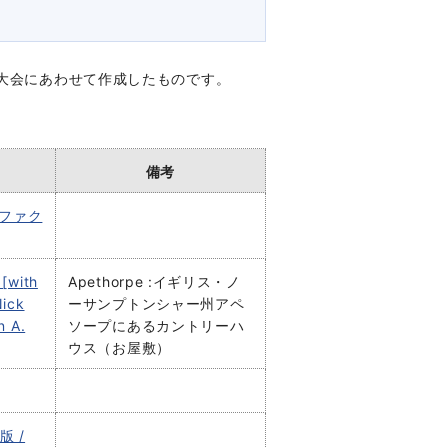
技大会にあわせて作成したものです。
備考
アファク
 [with
Apethorpe :イギリス・ノ
Nick
ーサンプトンシャー州アペ
n A.
ソープにあるカントリーハ
ウス（お屋敷）
版 /