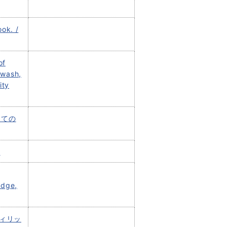
ook. /
of
Swash,
ity
しての
2
edge,
フィリッ