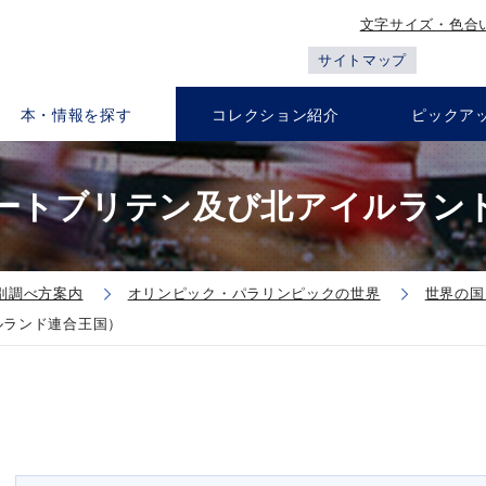
文字サイズ・色合
サイトマップ
本・情報を探す
コレクション紹介
ピックア
ートブリテン及び北アイルラン
別調べ方案内
オリンピック・パラリンピックの世界
世界の国
ルランド連合王国）