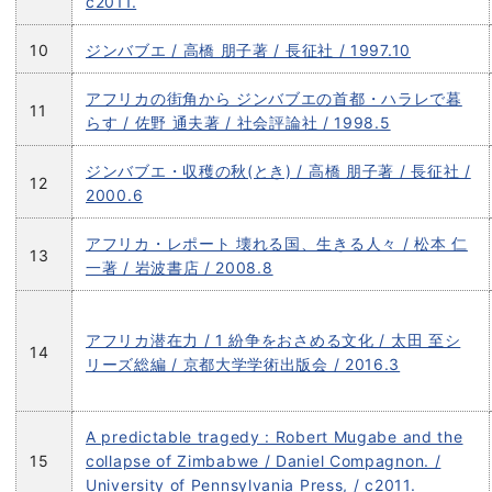
c2011.
10
ジンバブエ / 高橋 朋子著 / 長征社 / 1997.10
アフリカの街角から ジンバブエの首都・ハラレで暮
11
らす / 佐野 通夫著 / 社会評論社 / 1998.5
ジンバブエ・収穫の秋(とき) / 高橋 朋子著 / 長征社 /
12
2000.6
アフリカ・レポート 壊れる国、生きる人々 / 松本 仁
13
一著 / 岩波書店 / 2008.8
アフリカ潜在力 / 1 紛争をおさめる文化 / 太田 至シ
14
リーズ総編 / 京都大学学術出版会 / 2016.3
A predictable tragedy : Robert Mugabe and the
15
collapse of Zimbabwe / Daniel Compagnon. /
University of Pennsylvania Press, / c2011.