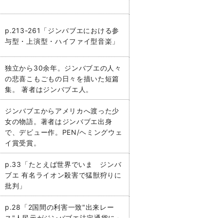
p.213-261「ジンバブエにおける参
与型・上演型・ハイファイ型音楽」
独立から30余年。ジンバブエの人々
の悲喜こもごもの日々を描いた短篇
集。 著者はジンバブエ人。
ジンバブエからアメリカへ渡った少
女の物語。著者はジンバブエ出身
で、デビュー作。PEN/ヘミングウェ
イ賞受賞。
p.33「たとえば世界でいま ジンバ
ブエ 有名ライオン殺害で猛獣狩りに
批判」
p.28「2国間の利害一致"出来レー
ス"人民元がジンバブエ法定通貨に」