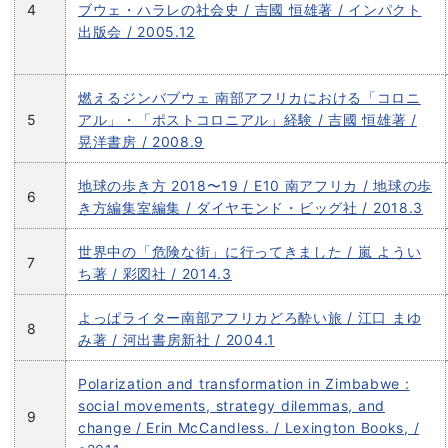
4
ブウェ・ハラレの社会史 / 吉國 恒雄著 / インパクト
出版会 / 2005.12
燃えるジンバブウェ 南部アフリカにおける「コロニ
5
アル」・「ポストコロニアル」経験 / 吉國 恒雄著 /
晃洋書房 / 2008.9
地球の歩き方 2018〜19 / E10 南アフリカ / 地球の歩
6
き方編集室編集 / ダイヤモンド・ビッグ社 / 2018.3
世界中の「危険な街」に行ってきました / 嵐 ようい
7
ち著 / 彩図社 / 2014.3
よっぱライター南部アフリカどろ酔い旅 / 江口 まゆ
8
み著 / 河出書房新社 / 2004.1
Polarization and transformation in Zimbabwe :
social movements, strategy dilemmas, and
9
change / Erin McCandless. / Lexington Books, /