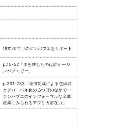
独立20年目のジンバブエをリポート
p.15-52「国を壊したのは誰かージ
ンバブエでー」
p.231-233「経済制裁による包囲網
とグローバル化のるつぼのなかで―
ジンバブエのインフォーマルな金属
産業にみられるアフリカ潜在力」