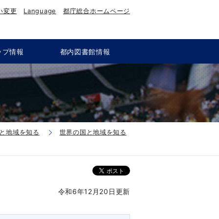
い変更
Language
都庁総合ホームページ
ップ情報
都内図書館情報
と地域を知る
世界の国と地域を知る
令和6年12月20日更新