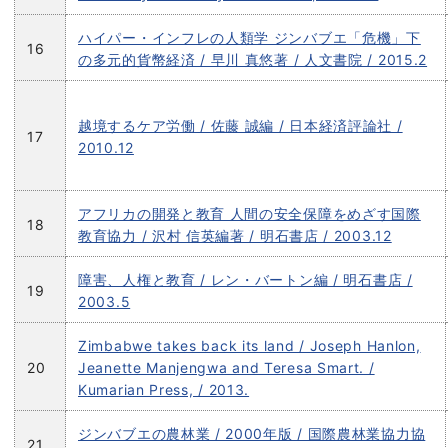
ハイパー・インフレの人類学 ジンバブエ「危機」下
16
の多元的貨幣経済 / 早川 真悠著 / 人文書院 / 2015.2
越境するケア労働 / 佐藤 誠編 / 日本経済評論社 /
17
2010.12
アフリカの開発と教育 人間の安全保障をめざす国際
18
教育協力 / 沢村 信英編著 / 明石書店 / 2003.12
障害、人権と教育 / レン・バートン編 / 明石書店 /
19
2003.5
Zimbabwe takes back its land / Joseph Hanlon,
20
Jeanette Manjengwa and Teresa Smart. /
Kumarian Press, / 2013.
ジンバブエの農林業 / 2000年版 / 国際農林業協力協
21