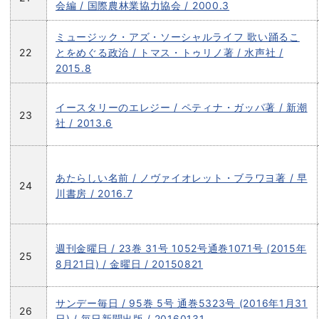
会編 / 国際農林業協力協会 / 2000.3
ミュージック・アズ・ソーシャルライフ 歌い踊るこ
22
とをめぐる政治 / トマス・トゥリノ著 / 水声社 /
2015.8
イースタリーのエレジー / ペティナ・ガッパ著 / 新潮
23
社 / 2013.6
あたらしい名前 / ノヴァイオレット・ブラワヨ著 / 早
24
川書房 / 2016.7
週刊金曜日 / 23巻 31号 1052号通巻1071号 (2015年
25
8月21日) / 金曜日 / 20150821
サンデー毎日 / 95巻 5号 通巻5323号 (2016年1月31
26
日) / 毎日新聞出版 / 20160131