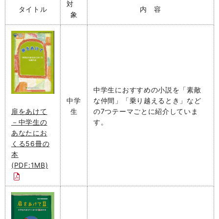
対
タイトル
内 容
象
中学生におすすめの小説を「素敵
中学
な仲間」「乗り越えるとき」など
生
の7つテーマごとに紹介していま
扉をあけて
す。
－中学生の
あなたにお
くる56冊の
本
(PDF:1MB)