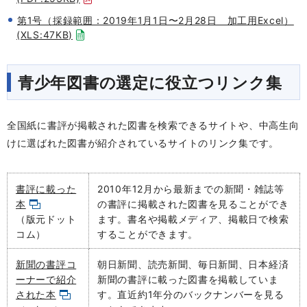
第1号（採録範囲：2019年1月1日〜2月28日 加工用Excel）
(XLS:47KB)
青少年図書の選定に役立つリンク集
全国紙に書評が掲載された図書を検索できるサイトや、中高生向
けに選ばれた図書が紹介されているサイトのリンク集です。
書評に載った
2010年12月から最新までの
新聞・雑誌等
本
の書評に掲載された図書を見ることができ
（版元ドット
ます。書名や掲載メディア、掲載日で検索
コム）
することができます。
新聞の書評コ
朝日新聞、読売新聞、毎日新聞、日本経済
ーナーで紹介
新聞の書評に載った図書を掲載していま
された本
す。直近約1年分のバックナンバーを見る