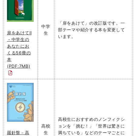
「扉をあけて」の改訂版です。一
中学
部テーマや紹介する本を変更して
扉をあけてⅡ
生
います。
－中学生の
あなたにお
くる56冊の
本
(PDF:7MB)
高校生におすすめのノンフィクシ
高校
ョンを「挑む！」「世界は驚きに
生
満ちている」などのテーマごとに
羅針盤－高