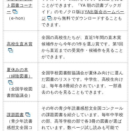
ト図書コーナ
ことができます。『YA 朝の読書ブックガ
ー
イド』のモノクロ版は
YA出版会
ホームペー
（e-hon）
ジ
から無料でダウンロードすることも
できます。
全国の高校生たちが、直近1年間の直木賞
高校生直木賞
候補作から今年の1作を選ぶ賞です。第1回
から直近までの受賞作・候補作を見ること
ができます。
夏休みの本
全国学校図書館協議会が夏休み向けに選ん
（緑陰図書）
だ図書のリストです。中学生、高校生向け
は、毎年各8冊紹介されています。一部過
（全国学校図
去のものを見ることもできます。
書館協議会）
その年の青少年読書感想文全国コンクール
課題図書
の課題図書を紹介しています。毎年中学校
（青少年読書
の部、高等学校の部で各3冊の図書が選ば
感想文全国コ
れています。数ページ試し読みも可能で