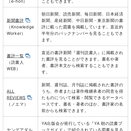
（e-hon）
こともできます。
朝日新聞、読売新聞、毎日新聞、日本経済
新聞書評
新聞、産経新聞、中日新聞・東京新聞の書
（Knowledge
評に
載った図書を掲載しています。直近約
Worker）
半年分の
バックナンバーを見ることもでき
ます。
直近の書評新聞
『週刊読書人』に掲載され
書評一覧
た書評を見ることができます。書名や著
（読書人
者、書評本文から検索することもできま
WEB）
す。
新聞、週刊誌、月刊誌に掲載された書評の
ALL
うち、作者または著作権継承者の同意を得
REVIEWS
たものについて検索・閲覧できるデータベ
（ノエマ）
ースです。書名・著者のほか、書評家の名
前からも検索できます。
YA出版会が発行している『YA 朝の読書ブ
ヤングアダル
ックガイド』で紹介されている図書を見る