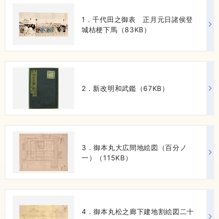
1．千代田之御表 正月元日諸侯登
城桔梗下馬（83KB）
2．新改明和武鑑（67KB）
3．御本丸大広間地絵図（百分ノ
一）（115KB）
4．御本丸松之廊下建地割絵図二十