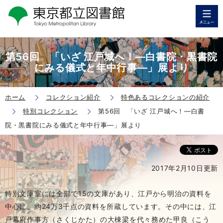
第56回 「いざ 江戸城へ！―白書院・黒書院
にみる儀式と年中行事―」展より
ホーム
コレクション紹介
特色あるコレクションの紹介
特別コレクション
第56回 「いざ 江戸城へ！―白書
院・黒書院にみる儀式と年中行事―」展より
2017年2月10日更新
特別文庫室には全部で15の文庫があり、江戸から明治の資料を
中心に、約24万3千点の資料を所蔵しています。その中には、江
戸幕府作事方（さくじかた）の大棟梁を代々務めた甲良（こう