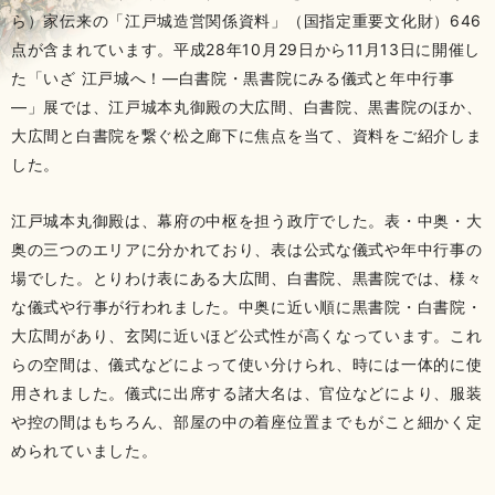
ら）家伝来の「江戸城造営関係資料」（国指定重要文化財）646
点が含まれています。平成28年10月29日から11月13日に開催し
た「いざ 江戸城へ！―白書院・黒書院にみる儀式と年中行事
―」展では、江戸城本丸御殿の大広間、白書院、黒書院のほか、
大広間と白書院を繋ぐ松之廊下に焦点を当て、資料をご紹介しま
した。
江戸城本丸御殿は、幕府の中枢を担う政庁でした。表・中奥・大
奥の三つのエリアに分かれており、表は公式な儀式や年中行事の
場でした。とりわけ表にある大広間、白書院、黒書院では、様々
な儀式や行事が行われました。中奥に近い順に黒書院・白書院・
大広間があり、玄関に近いほど公式性が高くなっています。これ
らの空間は、儀式などによって使い分けられ、時には一体的に使
用されました。儀式に出席する諸大名は、官位などにより、服装
や控の間はもちろん、部屋の中の着座位置までもがこと細かく定
められていました。