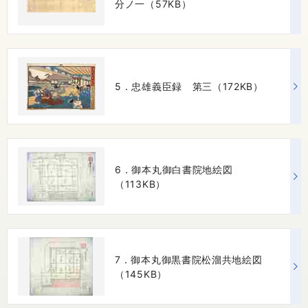
分ノ一（57KB）
5．忠雄義臣録 第三（172KB）
6．御本丸御白書院地絵図
（113KB）
7．御本丸御黒書院松溜共地絵図
（145KB）