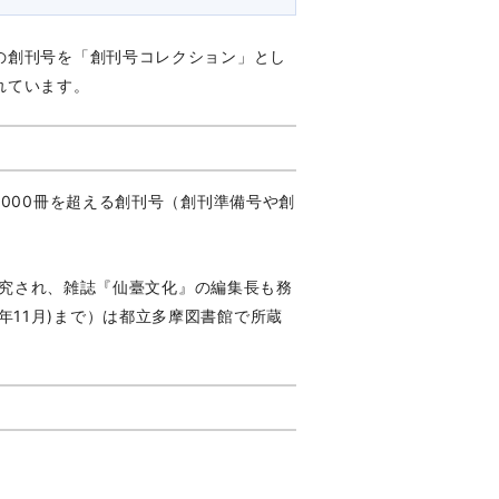
の創刊号を「創刊号コレクション」とし
れています。
000冊を超える創刊号（創刊準備号や創
り研究され、雑誌『仙臺文化』の編集長も務
010年11月)まで）は都立多摩図書館で所蔵