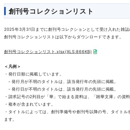
創刊号コレクションリスト
2025
年
3
月
31
日までに創刊号コレクションとして受け入れた雑誌
創刊号コレクションリストは以下からダウンロードできます。
創刊号コレクションリスト
.xlsx(XLS:866KB)
＜凡例＞
・発行日順に掲載しています。
-
発行月が不明のタイトルは、該当発行年の先頭に掲載。
-
発行日が不明のタイトルは、該当発行月の先頭に掲載。
・請求記号の
2
列目が「華」で始まる資料は、「雑華文庫」の資
・複本が含まれています。
・タイトルによっては、創刊準備号や創刊号以降の号、タイトル
ます。