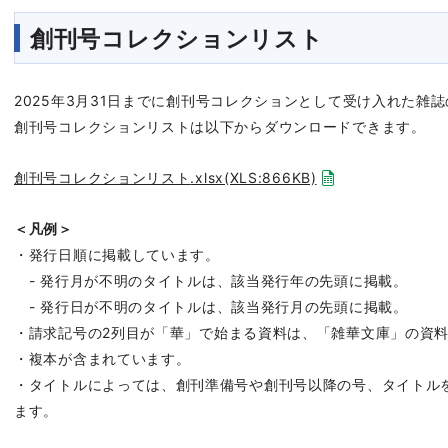
創刊号コレクションリスト
2025
年
3
月
31
日までに創刊号コレクションとして受け入れた雑誌
創刊号コレクションリストは以下からダウンロードできます。
創刊号コレクションリスト
.xlsx(XLS:866KB)
＜凡例＞
・発行日順に掲載しています。
-
発行月が不明のタイトルは、該当発行年の先頭に掲載。
-
発行日が不明のタイトルは、該当発行月の先頭に掲載。
・請求記号の
2
列目が「華」で始まる資料は、「雑華文庫」の資
・複本が含まれています。
・タイトルによっては、創刊準備号や創刊号以降の号、タイトル
ます。