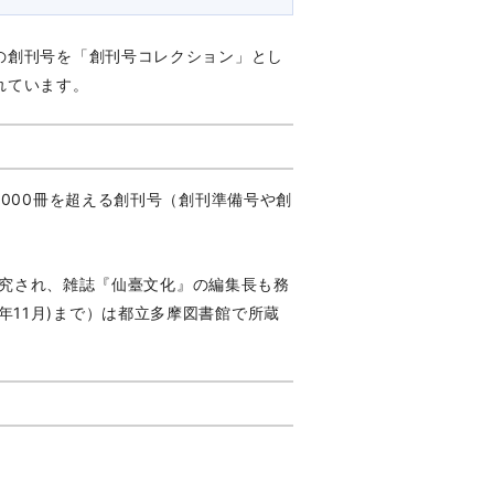
の創刊号を「創刊号コレクション」とし
れています。
000冊を超える創刊号（創刊準備号や創
り研究され、雑誌『仙臺文化』の編集長も務
010年11月)まで）は都立多摩図書館で所蔵