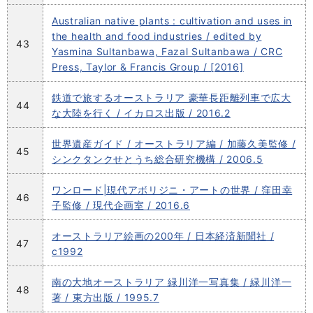
Australian native plants : cultivation and uses in
the health and food industries / edited by
43
Yasmina Sultanbawa, Fazal Sultanbawa / CRC
Press, Taylor & Francis Group / [2016]
鉄道で旅するオーストラリア 豪華長距離列車で広大
44
な大陸を行く / イカロス出版 / 2016.2
世界遺産ガイド / オーストラリア編 / 加藤久美監修 /
45
シンクタンクせとうち総合研究機構 / 2006.5
ワンロード|現代アボリジニ・アートの世界 / 窪田幸
46
子監修 / 現代企画室 / 2016.6
オーストラリア絵画の200年 / 日本経済新聞社 /
47
c1992
南の大地オーストラリア 緑川洋一写真集 / 緑川洋一
48
著 / 東方出版 / 1995.7