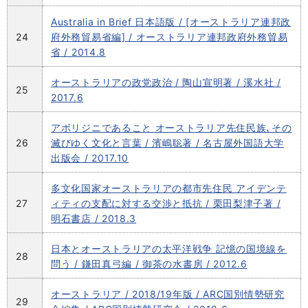
Australia in Brief 日本語版 / [オーストラリア連邦政
24
府外務貿易省編] / オーストラリア連邦政府外務貿易
省 / 2014.8
オーストラリアの政党政治 / 陶山宣明著 / 溪水社 /
25
2017.6
アボリジニであること オーストラリア先住民族､その
26
滅びゆく文化と言葉 / 濱嶋聡著 / 名古屋外国語大学
出版会 / 2017.10
多文化国家オーストラリアの都市先住民 アイデンテ
27
ィティの支配に対する交渉と抵抗 / 栗田梨津子著 /
明石書店 / 2018.3
日本とオーストラリアの太平洋戦争 記憶の国境線を
28
問う / 鎌田真弓編 / 御茶の水書房 / 2012.6
オーストラリア / 2018/19年版 / ARC国別情勢研究
29