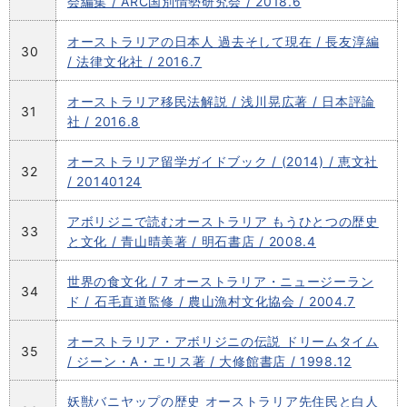
会編集 / ARC国別情勢研究会 / 2018.6
オーストラリアの日本人 過去そして現在 / 長友淳編
30
/ 法律文化社 / 2016.7
オーストラリア移民法解説 / 浅川晃広著 / 日本評論
31
社 / 2016.8
オーストラリア留学ガイドブック / (2014) / 恵文社
32
/ 20140124
アボリジニで読むオーストラリア もうひとつの歴史
33
と文化 / 青山晴美著 / 明石書店 / 2008.4
世界の食文化 / 7 オーストラリア・ニュージーラン
34
ド / 石毛直道監修 / 農山漁村文化協会 / 2004.7
オーストラリア・アボリジニの伝説 ドリームタイム
35
/ ジーン・A・エリス著 / 大修館書店 / 1998.12
妖獣バニヤップの歴史 オーストラリア先住民と白人