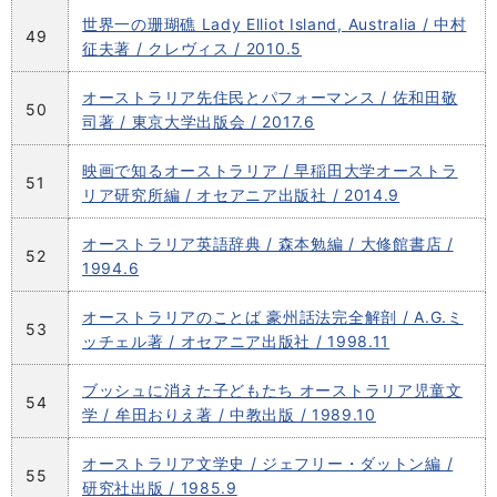
世界一の珊瑚礁 Lady Elliot Island, Australia / 中村
49
征夫著 / クレヴィス / 2010.5
オーストラリア先住民とパフォーマンス / 佐和田敬
50
司著 / 東京大学出版会 / 2017.6
映画で知るオーストラリア / 早稲田大学オーストラ
51
リア研究所編 / オセアニア出版社 / 2014.9
オーストラリア英語辞典 / 森本勉編 / 大修館書店 /
52
1994.6
オーストラリアのことば 豪州話法完全解剖 / A.G.ミ
53
ッチェル著 / オセアニア出版社 / 1998.11
ブッシュに消えた子どもたち オーストラリア児童文
54
学 / 牟田おりえ著 / 中教出版 / 1989.10
オーストラリア文学史 / ジェフリー・ダットン編 /
55
研究社出版 / 1985.9