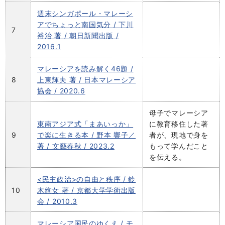
週末シンガポール・マレーシ
アでちょっと南国気分 / 下川
7
裕治 著 / 朝日新聞出版 /
2016.1
マレーシアを読み解く46題 /
8
上東輝夫 著 / 日本マレーシア
協会 / 2020.6
母子でマレーシア
東南アジア式「まあいっか」
に教育移住した著
9
で楽に生きる本 / 野本 響子／
者が、現地で身を
著 / 文藝春秋 / 2023.2
もって学んだこと
を伝える。
<民主政治>の自由と秩序 / 鈴
10
木絢女 著 / 京都大学学術出版
会 / 2010.3
マレーシア国民のゆくえ / モ