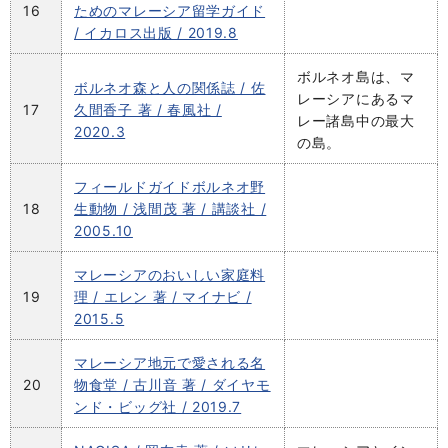
16
ためのマレーシア留学ガイド
/ イカロス出版 / 2019.8
ボルネオ島は、マ
ボルネオ森と人の関係誌 / 佐
レーシアにあるマ
17
久間香子 著 / 春風社 /
レー諸島中の最大
2020.3
の島。
フィールドガイドボルネオ野
18
生動物 / 浅間茂 著 / 講談社 /
2005.10
マレーシアのおいしい家庭料
19
理 / エレン 著 / マイナビ /
2015.5
マレーシア地元で愛される名
20
物食堂 / 古川音 著 / ダイヤモ
ンド・ビッグ社 / 2019.7