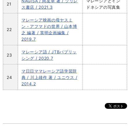
NAGISA / 岡友幸 著 / ソリレ
マレーシアとイン
21
ス書店 / 2021.3
ドネシアの写真集
マレーシア映画の母ヤスミ
ン・アフマドの世界 / 山本博
22
之 編著 / 英明企画編集 /
2019.7
マレーシア語 / JTBパブリッ
23
シング / 2020.7
マ日日ママレーシア語学習辞
24
典 / 川上雄作 著 / ユニウス /
2014.2