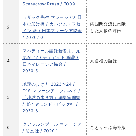
Scarecrow Press / 2009
ラザック先生 マレーシアと日
本の架け橋 / カルソム・フセ
両国間交流に貢献
3
イン 著 / 日本マレーシア協会
した人物の評伝
/ 2020.10
マハティール語録若者よ、元
気かい? / チェデット 編著 /
4
元首相の語録
日本マレーシア協会 /
2020.5
地球の歩き方 2023〜24 /
D19 マレーシア ブルネイ /
5
「地球の歩き方」編集室編集
/ ダイヤモンド・ビッグ社 /
2023.3
クアラルンプール マレーシア
6
ことりっぷ海外版
/ 昭文社 / 2020.1