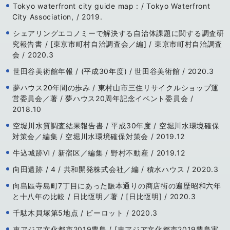
Tokyo waterfront city guide map : / Tokyo Waterfront
City Association, / 2019.
シェアリングエコノミーで解決する自治体課題に関する調査研
究報告書 / [東京市町村自治調査会／編] / 東京市町村自治調査
会 / 2020.3
世田谷美術館年報 / (平成30年度) / 世田谷美術館 / 2020.3
夢ハウス20年間の歩み / 東村山市三住リサイクルショップ運
営委員会／著 / 夢ハウス20周年記念イベント委員会 /
2018.10
空堀川水質調査結果報告書 / 平成30年度 / 空堀川水環境確保
対策会／編集 / 空堀川水環境確保対策会 / 2019.12
牛込城跡Ⅵ / 新宿区／編集 / 野村不動産 / 2019.12
向田遺跡 / 4 / 共和開発株式会社／編 / 積水ハウス / 2020.3
向島區寺島町7丁目にあった賑本通りの商店街の遍歴昭和六年
と十八年の比較 / 日比恆明／著 / [日比恆明] / 2020.3
千駄木貝塚第5地点 / ビーロット / 2020.3
東アジア文化都市2019豊島 / [東アジア文化都市2019豊島実