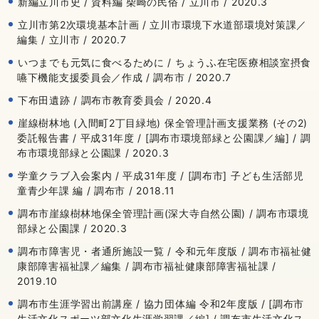
新編立川市史 / 資料編 柴崎の民俗 / 立川市 / 2020.3
立川市第2次環境基本計画 / 立川市環境下水道部環境対策課／
編集 / 立川市 / 2020.7
いつまでも元気に食べるために / ちょうふ在宅医療相談室摂食
嚥下機能支援委員会／作成 / 調布市 / 2020.7
下布田遺跡 / 調布市教育委員会 / 2020.4
崖線樹林地 (入間町2丁目緑地) 保全管理計画支援業務 (その2)
委託報告書 / 平成31年度 / [調布市環境部緑と公園課／編] / 調
布市環境部緑と公園課 / 2020.3
学童クラブ入会案内 / 平成31年度 / [調布市] 子ども生活部児
童青少年課 編 / 調布市 / 2018.11
調布市崖線樹林地保全管理計画(深大寺自然公園) / 調布市環境
部緑と公園課 / 2020.3
調布市障害児・者通所施設一覧 / 令和元年度版 / 調布市福祉健
康部障害福祉課／編集 / 調布市福祉健康部障害福祉課 /
2019.10
調布市生涯学習出前講座 / 協力団体編 令和2年度版 / [調布市
生活文化スポーツ部文化生涯学習課／編] / 調布市生活文化ス