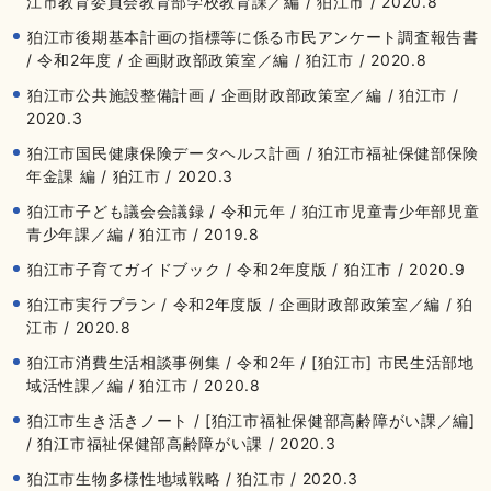
江市教育委員会教育部学校教育課／編 / 狛江市 / 2020.8
狛江市後期基本計画の指標等に係る市民アンケート調査報告書
/ 令和2年度 / 企画財政部政策室／編 / 狛江市 / 2020.8
狛江市公共施設整備計画 / 企画財政部政策室／編 / 狛江市 /
2020.3
狛江市国民健康保険データヘルス計画 / 狛江市福祉保健部保険
年金課 編 / 狛江市 / 2020.3
狛江市子ども議会会議録 / 令和元年 / 狛江市児童青少年部児童
青少年課／編 / 狛江市 / 2019.8
狛江市子育てガイドブック / 令和2年度版 / 狛江市 / 2020.9
狛江市実行プラン / 令和2年度版 / 企画財政部政策室／編 / 狛
江市 / 2020.8
狛江市消費生活相談事例集 / 令和2年 / [狛江市] 市民生活部地
域活性課／編 / 狛江市 / 2020.8
狛江市生き活きノート / [狛江市福祉保健部高齢障がい課／編]
/ 狛江市福祉保健部高齢障がい課 / 2020.3
狛江市生物多様性地域戦略 / 狛江市 / 2020.3