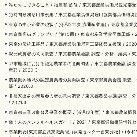
私たちにできること / 福島智 監修 / 東京都産業労働局観光部受入環
短時間勤務活用事例集 / 東京都産業労働局雇用就業部労働環境課 / 
東京の中小企業の現状 / (令和2年度 流通産業編) / 東京都産業労働
東京商店街グランプリ / (第15回) / 東京都産業労働局商工部 / 20
東京の伝統工芸品 / 東京都産業労働局商工部経営支援課 / 2020
親元就農者の意向調査 / 東京都農業会議 調査・分析・編集 / 東京
都市地域における認定農業者の意向調査 / 東京都農業会議 調査
産部 / 2020.3
農業振興地域の認定農業者の意向調査 / 東京都農業会議 調査・
部 / 2020.3
非農家出身の新規参入者の意向調査 / 東京都農業会議 調査・分
/ 2021.3
東京都農業改良普及事業の概要 / (令和3年度) / 東京都農業振興事務
働く人のメンタルヘルスガイド / 2021 / 東京都労働相談情報セン
事業概要[東京都立城東職業能力開発センター台東分校] / (令和