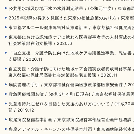
公共用水域及び地下水の水質測定結果 / (令和元年度) / 東京都環境
2025年以降の将来を見据えた東京の福祉施策のあり方 / 東京都福
東京都アルコール健康障害対策推進計画 / 東京都福祉保健局総務部企
東京都における認知症ケアに携わる医療従事者等の人材育成の在
社会対策部在宅支援課 / 2020.6
「自立支援・介護予防に向けた地域ケア会議推進事業」報告書 
支援課 / 2020.11
自立支援・介護予防に向けた地域ケア会議実践者養成研修事業 / 令
東京都福祉保健局高齢社会対策部在宅支援課 / 2020.11
病院管理の手引 / 東京都福祉保健局医療政策部医療安全課 / 202
救急医療機関名簿 / (令和3年4月1日現在) / 東京都福祉保健局医療政
児童虐待死亡ゼロを目指した支援のあり方について / (平成30年度
部 / 2019.12
広尾病院整備基本計画 / 東京都病院経営本部経営企画部総務課 / 2
多摩メディカル・キャンパス整備基本計画 / 東京都病院経営本部経