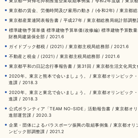
東京都一斉帰宅抑制推進企業取組事例集 / 令和2年度版 / 東京都総
東京都の賃金、労働時間及び雇用の動き / (令和2年) / 東京都総務局
東京都産業連関表報告書 / 平成27年 / 東京都総務局統計部調整課 /
標準建物予算単価 標準建物予算単価(改修編) 標準建物予算数量標準(
財務局建築保全部 / 2021.6
ガイドブック都税 / (2021) / 東京都主税局総務部 / 2021.6
不動産と税金 / (2021) / 東京都主税局総務部 / 2021.6
東京都平和の日記念行事報告書 / 第31回 / 東京都生活文化局文化
2020年。東京と熊本で会いましょう。 / 東京都オリンピッ
進課 / 2018.3
2020年。東京と東北で会いましょう。 / 東京都オリンピッ
進課 / 2018.3
公式ボランティア「TEAM NO-SIDE」活動報告書 / 東京
進部運営課 / 2020.3
企業・団体によるパラスポーツ振興の取組事例集 / 東京都オ
ンピック部調整課 / 2021.2