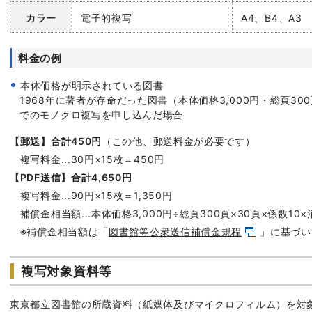
カラー
電子的複写
A4、B4、A3
料金の例
本体価格が明示されている図書
1968年に著者が存命だった図書（本体価格3,000円・総頁30
でのモノクロ複写を申し込んだ場合
【郵送】合計450円
（この他、
郵送料金
が必要です）
複写料金...30円×15枚＝450円
【PDF送信】合計4,650円
複写料金...90円×15枚＝1,350円
補償金相当額...本体価格3,000円÷総頁300頁×30頁×係数10×消
※補償金相当額は「
図書館等公衆送信補償金規程
」に基づい
複写対象資料等
東京都立図書館の所蔵資料（紙媒体及びマイクロフィルム）を対