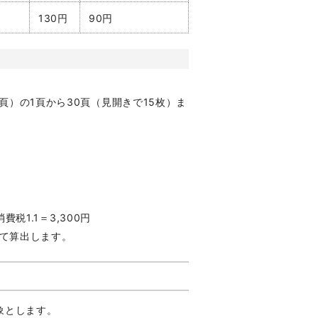
130円
90円
0頁）の1頁から30頁（見開きで15枚）ま
費税1.1＝3,300円
て算出します。
象とします。