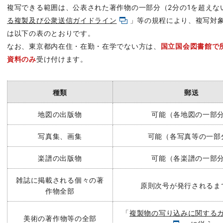
複写できる範囲は、公表された著作物の一部分（2分の1を超えな
る複製及び公衆送信ガイドライン
」等の規程により、複写対
は以下の表のとおりです。
なお、東京都内在住・在勤・在学でない方は、
国立国会図書館で
資料のみ
受け付けます。
種類
郵送
地図の出版物
可能（各地図の一部
写真集、画集
可能
（各写真等の一部
楽譜の出版物
可能
（各楽譜の一部
雑誌に掲載される個々の著
原則次号が発行されるま
作物全部
「
複製物の写り込みに関する
美術の著作物等の全部