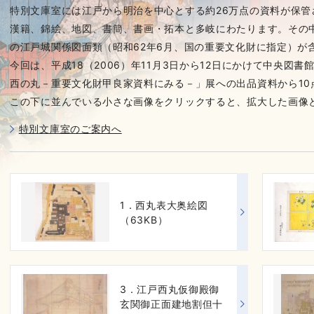
特別文庫室には江戸から明治を中心とする約26万点の資料が保
漢籍、錦絵、地図、書簡、書画・拓本と多岐にわたります。その
の江戸城関係図面類（昭和62年6月、国の重要文化財に指定）が
今回は、平成18（2006）年11月3日から12日にかけて中央図
西の丸－重要文化財甲良家資料にみる－」展への出品資料から10
この下に並んでいる小さな画像をクリックすると、拡大した画像
特別文庫室のご案内へ
1．西丸表大奥絵図
（63KB）
3．江戸西丸仮御殿御
玄関御正面建地割但十