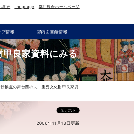
い変更
Language
都庁総合ホームページ
ップ情報
都内図書館情報
財甲良家資料にみる
の転換点の舞台西の丸－重要文化財甲良家資
2006年11月13日更新