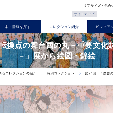
文字サイズ・色合
サイトマップ
本・情報を探す
コレクション紹介
ピックア
の転換点の舞台西の丸－重要文化
－」展から絵図・錦絵
あるコレクションの紹介
特別コレクション
第24回 「歴史