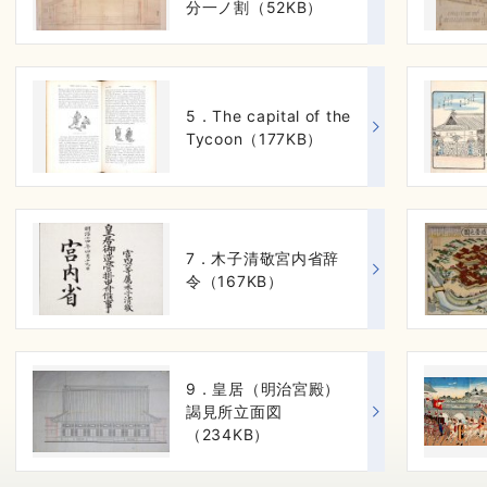
分一ノ割（52KB）
5．The capital of the
Tycoon（177KB）
7．木子清敬宮内省辞
令（167KB）
9．皇居（明治宮殿）
謁見所立面図
（234KB）