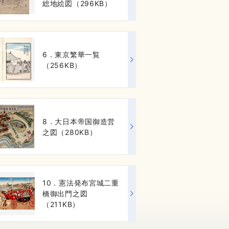
総地絵図（296KB）
6．東京繁華一覧
（256KB）
8．大日本帝国御造営
之図（280KB）
10．憲法発布宮城二重
橋御出門之図
（211KB）