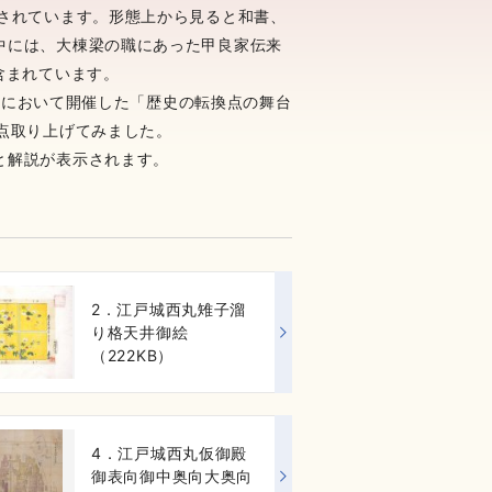
管されています。形態上から見ると和書、
中には、大棟梁の職にあった甲良家伝来
含まれています。
書館において開催した「歴史の転換点の舞台
点取り上げてみました。
と解説が表示されます。
2．江戸城西丸雉子溜
り格天井御絵
（222KB）
4．江戸城西丸仮御殿
御表向御中奥向大奥向