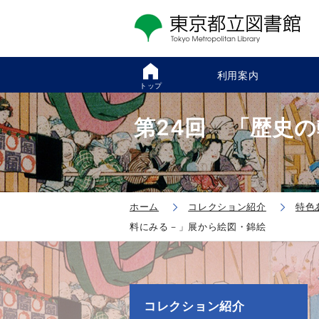
利用案内
トップ
第24回 「歴史
ホーム
コレクション紹介
特色
料にみる－」展から絵図・錦絵
コレクション紹介