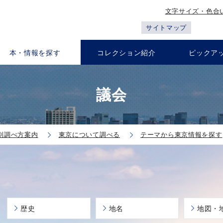
文字サイズ・色合
サイトマップ
本・情報を探す
コレクション紹介
ピックア
議会
別調べ方案内
東京について調べる
テーマから東京情報を探す
歴史
地名
地図・