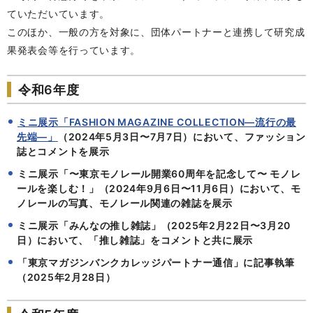
ていただいています。
このほか、一般の方を対象に、団体パートナーと連携して研究成
果発表会等を行っています。
令和6年度
ミニ展示「FASHION MAGAZINE COLLECTION―流行の最
先端―」
（
2024
年5月3日
〜
7月7日
）において、
ファッション
誌とコメントを展示
ミニ展示「〜東京モノレール開業60周年を記念して〜 モノレ
ールを楽しむ！」（2024年9月6日
〜11
月6日）において、モ
ノレールの写真、モノレール関連の
雑誌
を展示
ミニ展示「みんなの推し雑誌」（2025年2月22日〜3月20
日）において、「推し雑誌」をコメントと共に展示
「東京マガジンバンクカレッジパートナー通信」に記事執筆
（2025年2月28日）