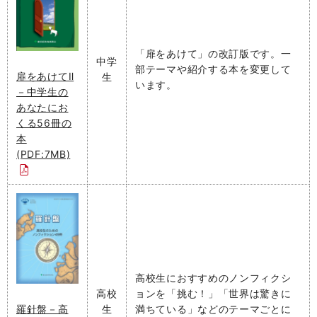
「扉をあけて」の改訂版です。一
中学
部テーマや紹介する本を変更して
扉をあけてⅡ
生
います。
－中学生の
あなたにお
くる56冊の
本
(PDF:7MB)
高校生におすすめのノンフィクシ
高校
ョンを「挑む！」「世界は驚きに
生
満ちている」などのテーマごとに
羅針盤－高