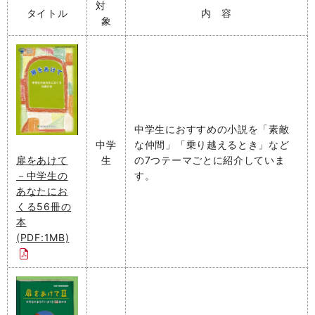
対
タイトル
内 容
象
中学生におすすめの小説を「素敵
中学
な仲間」「乗り越えるとき」など
生
の7つテーマごとに紹介していま
扉をあけて
す。
－中学生の
あなたにお
くる56冊の
本
(PDF:1MB)