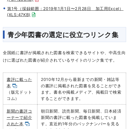
第1号（採録範囲：2019年1月1日〜2月28日 加工用Excel）
(XLS:47KB)
青少年図書の選定に役立つリンク集
全国紙に書評が掲載された図書を検索できるサイトや、中高生向
けに選ばれた図書が紹介されているサイトのリンク集です。
書評に載った
2010年12月から最新までの
新聞・雑誌等
本
の書評に掲載された図書を見ることができ
（版元ドット
ます。書名や掲載メディア、掲載日で検索
コム）
することができます。
新聞の書評コ
朝日新聞、読売新聞、毎日新聞、日本経済
ーナーで紹介
新聞の書評に載った図書を掲載していま
された本
す。直近約1年分のバックナンバーを見る