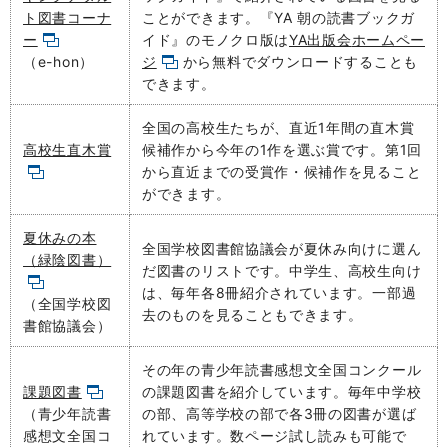
ト図書コーナ
ことができます。『YA 朝の読書ブックガ
ー
イド』のモノクロ版は
YA出版会
ホームペー
（e-hon）
ジ
から無料でダウンロードすることも
できます。
全国の高校生たちが、直近1年間の直木賞
高校生直木賞
候補作から今年の1作を選ぶ賞です。第1回
から直近までの受賞作・候補作を見ること
ができます。
夏休みの本
全国学校図書館協議会が夏休み向けに選ん
（緑陰図書）
だ図書のリストです。中学生、高校生向け
は、毎年各8冊紹介されています。一部過
（全国学校図
去のものを見ることもできます。
書館協議会）
その年の青少年読書感想文全国コンクール
課題図書
の課題図書を紹介しています。毎年中学校
（青少年読書
の部、高等学校の部で各3冊の図書が選ば
感想文全国コ
れています。数ページ試し読みも可能で