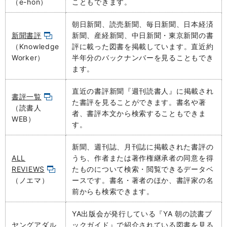
（e-hon）
こともできます。
朝日新聞、読売新聞、毎日新聞、日本経済
新聞書評
新聞、産経新聞、中日新聞・東京新聞の書
（Knowledge
評に
載った図書を掲載しています。直近約
Worker）
半年分の
バックナンバーを見ることもでき
ます。
直近の書評新聞
『週刊読書人』に掲載され
書評一覧
た書評を見ることができます。書名や著
（読書人
者、書評本文から検索することもできま
WEB）
す。
新聞、週刊誌、月刊誌に掲載された書評の
ALL
うち、作者または著作権継承者の同意を得
REVIEWS
たものについて検索・閲覧できるデータベ
（ノエマ）
ースです。書名・著者のほか、書評家の名
前からも検索できます。
YA出版会が発行している『YA 朝の読書ブ
ヤングアダル
ックガイド』で紹介されている図書を見る