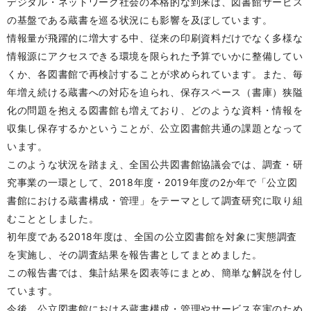
デジタル・ネットワーク社会の本格的な到来は、図書館サービス
の基盤である蔵書を巡る状況にも影響を及ぼしています。
情報量が飛躍的に増大する中、従来の印刷資料だけでなく多様な
情報源にアクセスできる環境を限られた予算でいかに整備してい
くか、各図書館で再検討することが求められています。また、毎
年増え続ける蔵書への対応を迫られ、保存スペース（書庫）狭隘
化の問題を抱える図書館も増えており、どのような資料・情報を
収集し保存するかということが、公立図書館共通の課題となって
います。
このような状況を踏まえ、全国公共図書館協議会では、調査・研
究事業の一環として、2018年度・2019年度の2か年で「公立図
書館における蔵書構成・管理」をテーマとして調査研究に取り組
むこととしました。
初年度である2018年度は、全国の公立図書館を対象に実態調査
を実施し、その調査結果を報告書としてまとめました。
この報告書では、集計結果を図表等にまとめ、簡単な解説を付し
ています。
今後、公立図書館における蔵書構成・管理やサービス充実のため