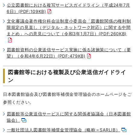
公立図書館における複写サービスガイドライン（平成24年7月
6日）(PDF:109KB)
文化審議会著作権分科会法制度小委員会「図書館関係の権利制
限規定の見直し（デジタル・ネットワーク対応）に関する中間
まとめ」への意見について（令和3年1月7日）(PDF:260KB)
図書館資料の公衆送信サービス実施に係る諸施策について（要
望）（令和4年6月22日）(PDF:479KB)
図書館等における複製及び公衆送信ガイドライ
ン
日本図書館協会及び図書館等補償金管理協会のホームページをご
参照ください。
図書館等公衆送信サービスに関する関係者協議会（日本図書館
協会）
一般社団法人図書館等補償金管理協会（略称＝SARLIB）