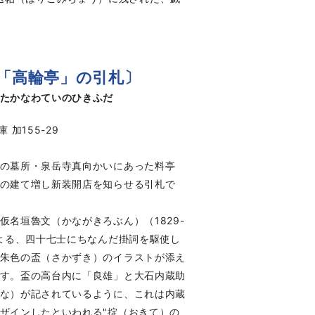
「高輪亭」の引札〕
たかなわていのひきふだ
 加155-29
の墓所・泉岳寺真向かいにあった料亭
の建て増し新装開店を知らせる引札で
名垣魯文（かながきろぶん）（1829-
による、四十七士にちなんだ掛詞を駆使し
朱色の盃（さかずき）のイラストが添え
す。盃の高台内に「良雄」と大石内蔵助
な）が記されているように、これは内蔵
ザインしたといわれる"掟（おきて）の