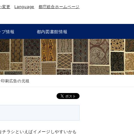
い変更
Language
都庁総合ホームページ
ップ情報
都内図書館情報
〜印刷広告の元祖
告チラシといえばイメージしやすいかも