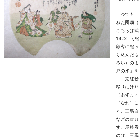
今でも、
ねた団扇（
こちらは式
1822）
顧客に配っ
り込んだも
ろい）のよ
戸の水」を
「京紅粉
移りにけり
（あずまく
（なれ）に
と、三馬自
などの古典
す。屋根看
のは、三馬