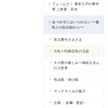
てぇへんだ！ 幕末江戸の事件
簿 ご挨拶・目次
あつめずにはいられない 〜趣
味人の貼込帖から〜
見立番付さまざま
引札〜印刷広告の元祖
大小暦の愉しみ〜錦絵を生ん
だ小世界
包み紙・掛け紙
マッチラベルの魅力
古裂 －金襴・更紗－