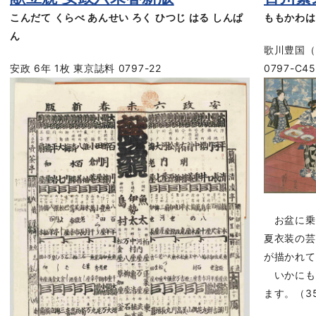
こんだて くらべ あんせい ろく ひつじ はる しんぱ
ももかわは
ん
歌川豊国（
安政 6年 1枚 東京誌料 0797-22
0797-C45
お盆に乗
夏衣装の芸
が描かれて
いかにも
ます。（35