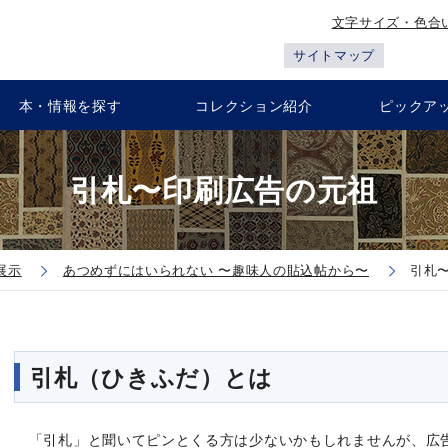
文字サイズ・色合
サイトマップ
本・情報を探す
コレクション紹介
ピックア
引札〜印刷広告の元祖
展示
あつめずにはいられない 〜趣味人の貼込帖から〜
引札
引札（ひきふだ）とは
「引札」と聞いてピンとくる方は少ないかもしれませんが、広