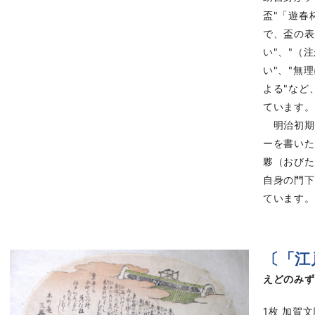
盃"「遊春
で、盃の表
い"、"（
い"、"無
よる"など
ています。
明治初期
ーを書いた
夥（おびた
自身の門下
ています。（
〔「江
えどのみず
1枚 加賀文庫