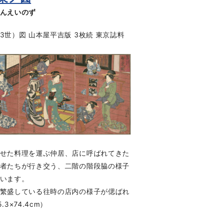
んえいのず
3世）図 山本屋平吉版 3枚続 東京誌料
せた料理を運ぶ仲居、店に呼ばれてきた
者たちが行き交う、二階の階段脇の様子
います。
繁盛している往時の店内の様子が偲ばれ
.3×74.4cm）