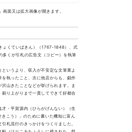
ブ」画面又は拡大画像が開きます。
ょくていばきん）（1767-1848）、式
たちの多くが引札の広告文（コピー）を執筆
（というより、収入が不安定な文筆業よ
筆を執ったこと、次に他店からも、戯作
が沢山きたことなどが挙げられます。ま
、刷り上がりまで一貫してできて好都合
鬼才・平賀源内（ひらがげんない）（生
うせきこう）」のために書いた機知に富ん
文引札流行のきっかけをつくりました。
込帖（はりこみちょう）に残された、戯