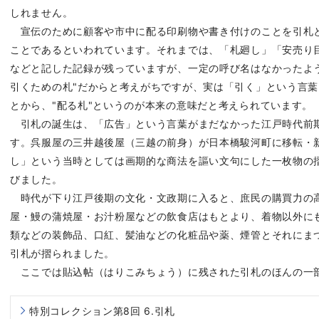
しれません。
宣伝のために顧客や市中に配る印刷物や書き付けのことを引札
ことであるといわれています。それまでは、「札廻し」「安売り
などと記した記録が残っていますが、一定の呼び名はなかったよ
引くための札"だからと考えがちですが、実は「引く」という言
とから、"配る札"というのが本来の意味だと考えられています。
引札の誕生は、「広告」という言葉がまだなかった江戸時代前期、
す。呉服屋の三井越後屋（三越の前身）が日本橋駿河町に移転・
し」という当時としては画期的な商法を謳い文句にした一枚物の
びました。
時代が下り江戸後期の文化・文政期に入ると、庶民の購買力の
屋・鰻の蒲焼屋・お汁粉屋などの飲食店はもとより、着物以外に
類などの装飾品、口紅、髪油などの化粧品や薬、煙管とそれにま
引札が摺られました。
ここでは貼込帖（はりこみちょう）に残された引札のほんの一
特別コレクション第8回 6.引札