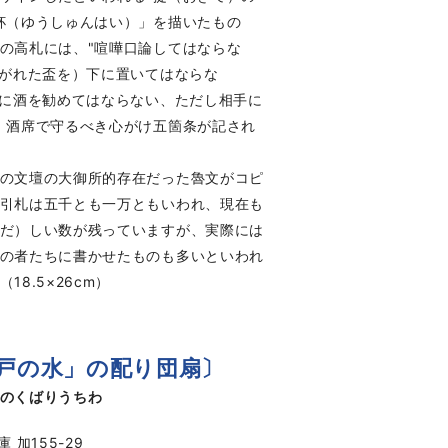
杯（ゆうしゅんはい）」を描いたもの
の高札には、"喧嘩口論してはならな
注がれた盃を）下に置いてはならな
理に酒を勧めてはならない、ただし相手に
、酒席で守るべき心がけ五箇条が記され
の文壇の大御所的存在だった魯文がコピ
引札は五千とも一万ともいわれ、現在も
だ）しい数が残っていますが、実際には
の者たちに書かせたものも多いといわれ
18.5×26cm）
戸の水」の配り団扇〕
のくばりうちわ
 加155-29