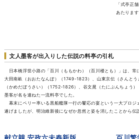
「式亭正舗
あたります。
文人墨客が出入りした伝説の料亭の引札
日本橋浮世小路の「百川（ももかわ）（百川楼とも）」は、常
大田南畝（おおたなんぽ）（1749-1823）、山東京伝（さんとうき
（かめだぼうさい）（1752-1826）、谷文晁（たにぶんちょう）（
墨客が名を連ねた一流料亭でした。
幕末にペリー率いる黒船艦隊一行の饗応の宴という一大プロジ
遂げましたが、明治維新後になぜか忽然と姿を消したことから伝
献立竸 安政六未春新版
百川繁