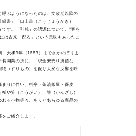
と呼ぶようになったのは、文政期以降の
目録書」「口上書（こうじょうがき）」
うです。「引札」の語源について、"客を
葉には古来「配る」という意味もあったこ
天和3年（1683）までさかのぼりま
新装開業の折に、「現金安売り掛値な
摺物（すりもの）を配り大変な反響を呼
高まりに伴い、料亭・茶漬飯屋・蕎麦
も櫛や笄（こうがい）、簪（かんざし）
つわる小物等々、ありとあらゆる商品の
部をご紹介します。