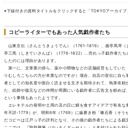
※下線付きの資料タイトルをクリックすると「TOKYOアーカイ
コピーライターでもあった人気戯作者たち
山東京伝（さんとうきょうでん）（1761-1816）、曲亭馬琴（き
亭三馬（しきていさんば）（1776-1822）...売れっ子戯作者
したのには理由があります。
第一に、文筆業の傍ら、薬や小間物などの店舗経営もしていた
りむしろこちらの方が本業なのですが）場合、自店の宣伝に自ら
者としての知名度や面白く読ませる文才を期待されて、執筆依頼
た、絵師や版元などの仲間が周囲にいる戯作者に広告文を頼めば
という事情もあったようです。
エレキテルの発明や土用の丑の日に鰻を食すアイデアで有名な
年不詳-1779）が、明和6年（1769）に歯磨き粉「嗽石香（そ
だコピーは江戸っ子の評判となり、その後の戯作者たちによる戯
ここでは、『鶏肋雜箋（けいろくざっせん）』と名付けられた貼