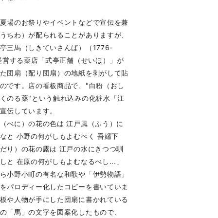
夏場のお祭りやイベントなどで宣伝を兼
うちわ）が配られることがありますが、
亭三馬（しきていさんば）（1776-
が経営する薬店「式亭正舗（せいほ）」が
た団扇（配り団扇）の地紙を剥がして貼
のです。店の看板商品で、"白粉（おし
くのる薬"という触れ込みの化粧水「江
宣伝しています。
（べに）の花の色は 江戸風（ふう）に
なと 小野の何がしもよむべく 吾嬬下
だり）の花の露は 江戸の水にきつつ馴
しと 在原の何がしもよむなるべし...」
ら小野小町の有名な和歌や「伊勢物語」
をパロディー化したコピーを書いていま
板や人物が手にした団扇に書かれている
の「馬」の文字を図案化したもので、