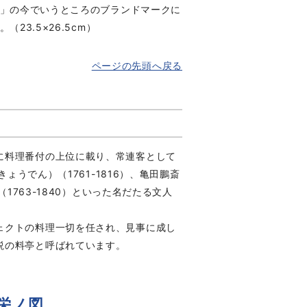
」の今でいうところのブランドマークに
（23.5×26.5cm）
ページの先頭へ戻る
に料理番付の上位に載り、常連客として
ょうでん）（1761-1816）、亀田鵬斎
1763-1840）といった名だたる文人
ェクトの料理一切を任され、見事に成し
説の料亭と呼ばれています。
栄ノ図