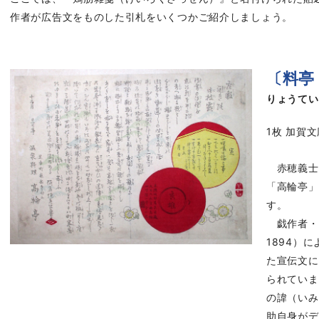
作者が広告文をものした引札をいくつかご紹介しましょう。
〔料亭
りょうてい
1枚 加賀文庫
赤穂義士
「高輪亭」
す。
戯作者・仮
1894）
た宣伝文に
られていま
の諱（いみ
助自身がデ