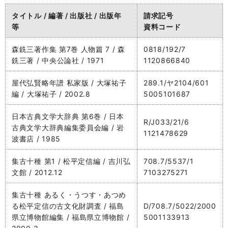
タイトル / 編著 / 出版社 / 出版年
請求記号
等
資料コード
森銑三著作集 第7巻 人物篇 7 / 森
0818/192/7
銑三著 / 中央公論社 / 1971
1120866840
屋代弘賢略年譜 私家版 / 大塚祐子
289.1/ヤ2104/601
編 / 大塚祐子 / 2002.8
5005101687
日本古典文学大辞典 第6巻 / 日本
R/J033/21/6
古典文学大辞典編集委員会編 / 岩
1121478629
波書店 / 1985
集古十種 第1 / 松平定信編 / 吉川弘
708.7/5537/1
文館 / 2012.12
7103275271
集古十種 あるく・うつす・あつめ
る松平定信の古文化財調査 / 福島
D/708.7/5022/2000
県立博物館編集 / 福島県立博物館 /
5001133913