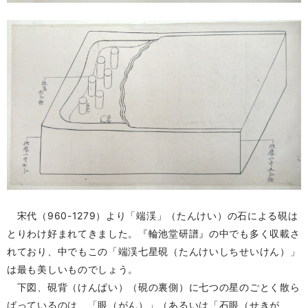
宋代（960-1279）より「端渓」（たんけい）の石による硯は
とりわけ好まれてきました。『輪池堂研譜』の中でも多く収載さ
れており、中でもこの「端渓七星硯（たんけいしちせいけん）」
は最も美しいものでしょう。
下図、硯背（けんぱい）（硯の裏側）に七つの星のごとく散ら
ばっているのは、「眼（がん）」（あるいは「石眼（せきが