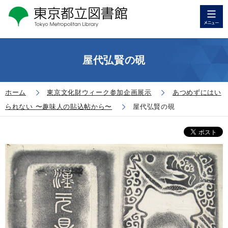
屋代弘賢の硯
ホーム
東京文化財ウィーク参加企画展示
あつめずにはい
られない 〜趣味人の貼込帖から〜
屋代弘賢の硯