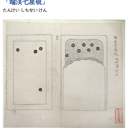
「端渓七星硯」
たんけい しちせい けん