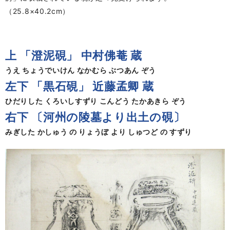
（25.8×40.2cm）
上 「澄泥硯」 中村佛菴 蔵
うえ ちょうでいけん なかむら ぶつあん ぞう
左下 「黒石硯」 近藤孟卿 蔵
ひだりした くろいしすずり こんどう たかあきら ぞう
右下 〔河州の陵墓より出土の硯〕
みぎした かしゅう の りょうぼ より しゅつど の すずり