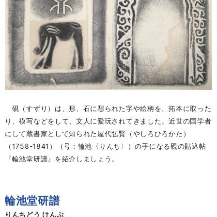
硯（すずり）は、形、石に彫られた字や絵柄を、拓本に取った
り、模写などをして、文人に愛玩されてきました。近世の国学者
にして蔵書家として知られた屋代弘賢（やしろひろかた）
（1758-1841）（号：輪池〈りんち〉）の手になる硯の貼込帖
『輪池堂研譜』を紹介しましょう。
輪池堂研譜
りんちどう けんぷ