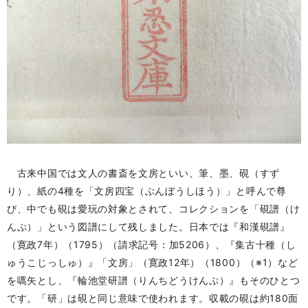
古来中国では文人の書斎を文房といい、筆、墨、硯（すず
り）、紙の4種を「文房四宝（ぶんぼうしほう）」と呼んで尊
び、中でも硯は愛玩の対象とされて、コレクションを「硯譜（け
んぷ）」という図譜にして残しました。日本では『和漢硯譜』
（寛政7年）（1795）（請求記号：加5206）、『集古十種（し
ゅうこじっしゅ）』「文房」（寛政12年）（1800）（※1）など
を嚆矢とし、『輪池堂研譜（りんちどうけんぷ）』もそのひとつ
です。「研」は硯と同じ意味で使われます。収載の硯は約180面