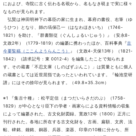
におよび、寺院に古く伝わる名硯から、名もなき硯まで実に様々
なものが見られます。
弘賢は神田明神下の幕臣の家に生まれ、幕府の書役、右筆（ゆ
うひつ）となり、師の塙保己一（はなわほきいち）（1746-
1821）を助け、『群書類従（ぐんしょるいじゅう）』（安永8-
文政2年）（1779-1819）の編纂に携わったほか、百科事典『
古
今要覧稿（ここんようらんこう）
』（文政4-天保13年）（1821-
1842）（請求記号：東 0012-4）を編集したことで知られま
す。その蔵書「不忍文庫（しのばずぶんこ）」は質量ともに個人
の蔵書としては近世屈指であったといわれています。『輪池堂研
譜』にはその捺印が見られます。（49.8×35.3cm）
※1 『集古十種』：松平定信（まつだいらさだのぶ）（1758-
1829）が中心となり臣下の学者・画家らによる資料情報の収集
によって編纂された、古文化財図録。寛政12年（1800）正月に
刊行された。各地に所在する古文化財を、古画、扁額、文房、法
帖、碑銘、鐘銘、銅器、兵器、楽器、印章の10種に分かち、所