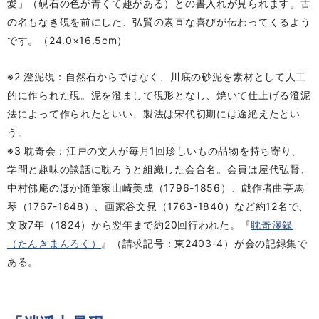
愛」（硯石の色が青くて趣がある）との書入れが見られます。古
の名もなき硯を前にした、弘賢の素直な喜びが伝わってくるよう
です。（24.0×16.5cm）
※2 澄泥硯：自然石からではなく、川底の砂泥を素材として人工
的に作られた硯。泥を澄まして硯形となし、焼いて仕上げる澄泥
法によって作られたといい、製法は宋代初期には途絶えたとい
う。
※3 耽奇会：江戸の文人が毎月1回珍しいもの品物を持ち寄り、
学問と趣味の談話に耽ろうと組織した会合名。会員は屋代弘賢、
中村佛庵のほか随筆家山崎美成（1796-1856）、戯作者曲亭馬
琴（1767-1848）、画家谷文晁（1763-1840）など約12名で、
文政7年（1824）から翌年まで約20回行われた。『
耽奇漫録
（たんきまんろく）
』（請求記号：東2403-4）が会の記録集で
ある。