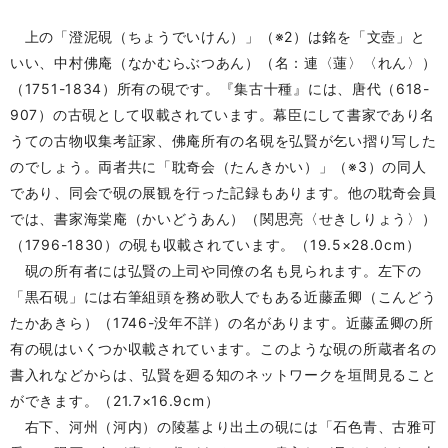
上の「澄泥硯（ちょうでいけん）」（※2）は銘を「文壺」と
いい、中村佛庵（なかむらぶつあん）（名：連〈蓮〉〈れん〉）
（1751-1834）所有の硯です。『集古十種』には、唐代（618-
907）の古硯として収載されています。幕臣にして書家であり名
うての古物収集考証家、佛庵所有の名硯を弘賢が乞い摺り写した
のでしょう。両者共に「耽奇会（たんきかい）」（※3）の同人
であり、同会で硯の展観を行った記録もあります。他の耽奇会員
では、書家海棠庵（かいどうあん）（関思亮〈せきしりょう〉）
（1796-1830）の硯も収載されています。（19.5×28.0cm）
硯の所有者には弘賢の上司や同僚の名も見られます。左下の
「黒石硯」には右筆組頭を務め歌人でもある近藤孟卿（こんどう
たかあきら）（1746-没年不詳）の名があります。近藤孟卿の所
有の硯はいくつか収載されています。このような硯の所蔵者名の
書入れなどからは、弘賢を廻る知のネットワークを垣間見ること
ができます。（21.7×16.9cm）
右下、河州（河内）の陵墓より出土の硯には「石色青、古雅可