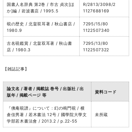
国書人名辞典 第2巻 / 市古 貞次[ほ
R/2813/3098/2
か]編 / 岩波書店 / 1995.5
1127688169
硯の歴史 / 北畠双耳著 / 秋山書店 /
7295/15/80
1980.9
1122507340
古名硯鑑賞 / 北畠双耳著 / 秋山書
7295/13/80
店 / 1980.3
1122507322
【雑誌記事】
論文名 / 著者 / 掲載誌 巻号 / 出版社 / 出
資料コード
版年 / 掲載ページ 等
『佛庵硯譜』について : 幻の鳴門硯 / 横
倉佳男著 / 若木書法 12号 / 國學院大學文
未所蔵
学部若木書法會 / 2013.2 / p.22-55