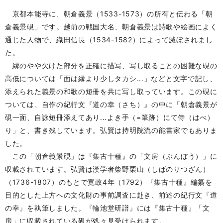
京都本能寺に、朝倉義景（1533-1573）の所有と伝わる「朝
倉義景硯」です。越前の戦国大名、朝倉義景は詩歌や絵画によく
通じた人物で、織田信長（1534-1582）によって滅ぼされまし
た。
縁のやや欠けた部分を正確に描写、写し取ることの困難な硯の
高低については「面は縁より少しタカシ...」などと文字で記し、
添えられた義景の和歌の短冊を共に写し取っています。この硯に
ついては、自作の紀行文『道の幸（さち）』の中に「朝倉義景が
硯一面、自詠短冊添えてあり...よき手（=筆跡）にて侍（はべ）
り」と、書き残しています。弘賢は持明院流の能書家でもありま
した。
この「朝倉義景硯」は『集古十種』の「文房（ぶんぼう）」に
収載されています。弘賢は漢学者柴野栗山（しばのりつざん）
（1736-1807）のもとで寛政4年（1792）『集古十種』編纂を
目的とした上方への文化財の事前調査に赴き、前述の紀行文『道
の幸』を執筆しました。『輪池堂研譜』には『集古十種』「文
房」に収載されている硯が処々見受けられます。