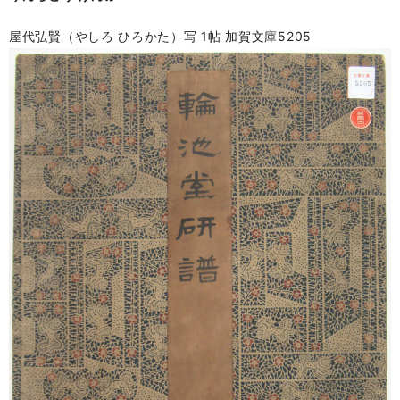
屋代弘賢（やしろ ひろかた）写 1帖 加賀文庫5205