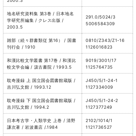
2000.3
地名研究資料集 第3巻 / 日本地名
291.0/5024/3
学研究所編集 / クレス出版 /
5006584309
2003.5
雑部（続々群書類従 第16） / 国書
0810/Z343/Z1-16
刊行会 / 1910
1126016823
和漢比較文学叢書 第17巻 / 和漢比
9019/3001/17
較文学会編 / 汲古書院 / 1993.5
1125764735
耽奇漫録 上 国立国会図書館蔵版 /
J450/5/1-24-1
吉川弘文館 / 1993.12
1127334009
耽奇漫録 下 国立国会図書館蔵版 /
J450/5/1-24-2
吉川弘文館 / 1994.2
1127377249
日本考古学・人類学史 上巻 / 清野
2102/1014/1
謙次著 / 岩波書店 /.1984
1121736527