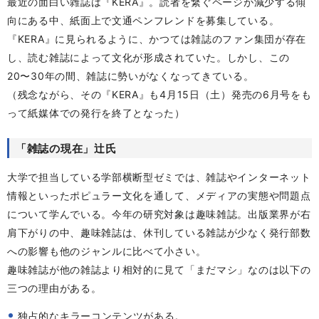
最近の面白い雑誌は『KERA』。読者を繋ぐページが減少する傾
向にある中、紙面上で文通ペンフレンドを募集している。
『KERA』に見られるように、かつては雑誌のファン集団が存在
し、読む雑誌によって文化が形成されていた。しかし、この
20〜30年の間、雑誌に勢いがなくなってきている。
（残念ながら、その『KERA』も4月15日（土）発売の6月号をも
って紙媒体での発行を終了となった）
「雑誌の現在」辻氏
大学で担当している学部横断型ゼミでは、雑誌やインターネット
情報といったポピュラー文化を通して、メディアの実態や問題点
について学んでいる。今年の研究対象は趣味雑誌。出版業界が右
肩下がりの中、趣味雑誌は、休刊している雑誌が少なく発行部数
への影響も他のジャンルに比べて小さい。
趣味雑誌が他の雑誌より相対的に見て「まだマシ」なのは以下の
三つの理由がある。
独占的なキラーコンテンツがある。