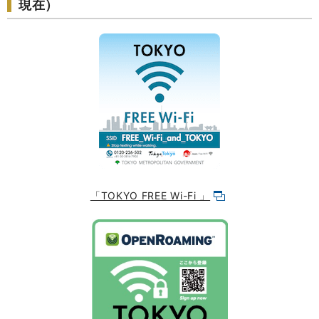
現在）
「TOKYO FREE Wi-Fi 」