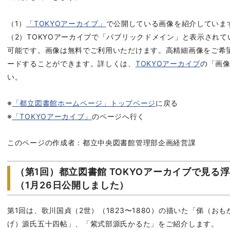
（1）
「TOKYOアーカイブ」
で公開している画像を紹介していま
（2）TOKYOアーカイブで「パブリックドメイン」と表示され
可能です。画像は無料でご利用いただけます。高精細画像をご希
ードすることができます。詳しくは、
TOKYOアーカイブ
の「画
い。
※
「都立図書館ホームページ」トップページ
に戻る
※
「TOKYOアーカイブ」
のページへ行く
このページの作成者：都立中央図書館管理部企画経営課
（第1回）都立図書館 TOKYOアーカイブで見る
（1月26日公開しました）
第1回は、歌川国貞（2世）（1823〜1880）の描いた「俤（おも
げ）源氏五十四帖」、「紫式部源氏かるた」をご紹介します。