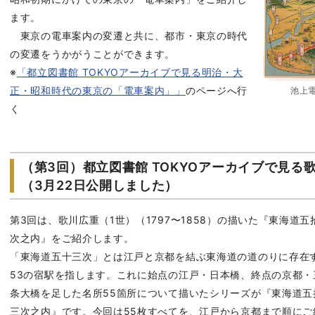
ます。
東京の電車案内の変遷と共に、都市・東京の時代
の変遷をうかがうことができます。
※
「都立図書館 TOKYOアーカイブで見る明治・大
正・昭和時代の東京の「電車案内」」
のページへ行
池上電
く
（第3回）都立図書館 TOKYOアーカイブで見
（3月22日公開しました）
第3回は、歌川広重（1世）（1797〜1858）の描いた
『東海道五
次之内』
をご紹介します。
「東海道五十三次」とは江戸と京都を結ぶ東海道の道のりに存在
53の宿駅を指します。これに始点の江戸・日本橋、終点の京都・
条大橋を足した名所55箇所について描いたシリーズが『東海道五
三次之内』です。今回は55枚すべてを、江戸から京都まで順にご