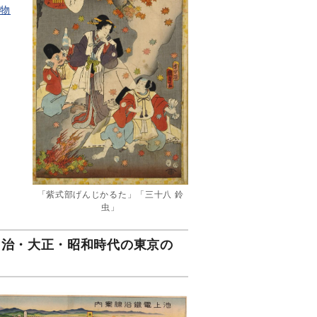
氏物
「紫式部げんじかるた」「三十八 鈴
虫」
る明治・大正・昭和時代の東京の