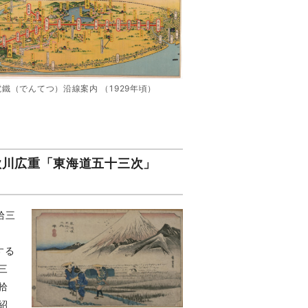
鐵（でんてつ）沿線案内 （1929年頃）
る歌川広重「東海道五十三次」
拾三
する
三
拾
紹