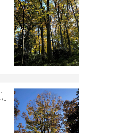
と、
トに