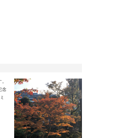
す。
記念
モミ