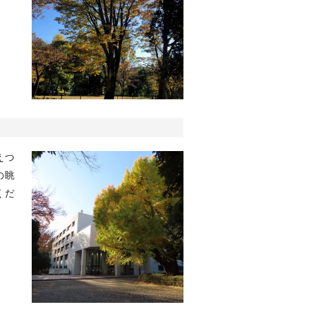
えつ
の眺
くだ