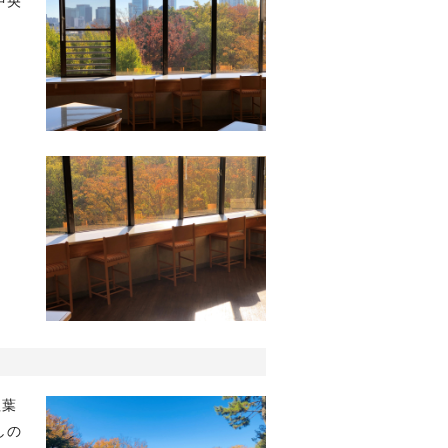
中央
紅葉
しの