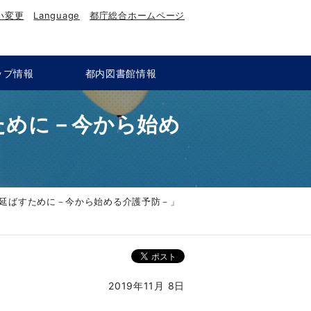
い変更
Language
都庁総合ホームページ
ップ情報
都内図書館情報
ために－今から始め
延ばすために－今から始める介護予防－」
2019年11月 8日