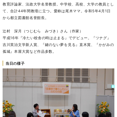
教育評論家、法政大学名誉教授。中学校、高校、大学の教員とし
て、合計44年間教壇に立つ。愛称は尾木ママ。令和5年4月1日
から都立図書館名誉館長。
辻村 深月（つじむら みづき）さん（作家）
平成16年『冷たい校舎の時は止まる』でデビュー。『ツナグ』
吉川英治文学新人賞、『鍵のない夢を見る』直木賞、『かがみの
孤城』本屋大賞など作品多数。
当日の様子