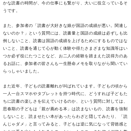
かな読書の時間が、今の仕事にも繋がり、大いに役立っているそ
うです。
また、参加者の「読書が大好きな娘が国語の成績が悪い。関連し
ないのか？」という質問には、読書量と国語の成績は必ずしも比
例しないこと、読書は国語の成績を上げるためにするものではな
いこと、読書を通じて心が動く体験や得たさまざまな知識等はい
つか必ず役にたつことなど、お二人の経験を踏まえた説得力のあ
るお話に、参加者の皆さんも一生懸命メモを取りながら聞いてい
らっしゃいました。
また近年、子どもの読書離れが叫ばれています。子どもの頃から
一人一台スマホやタブレットを持つ時代に、どうすれば子どもた
ちに読書の楽しさを伝えていけるのか、という質問に対しては、
思春期の子どもは「親が薦める本」は読まないもの、読書を強制
しないこと、読ませたい本があったらわざと隠してみたり、「読
んじゃダメ」と言ってみると、子どもは逆に気になって背徳感と