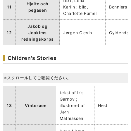
text, Lena
Hjalte och
11
Karlin ; bild,
Bonniers
pegasen
Charlotte Ramel
Jakob og
12
Joakims
Jørgen Clevin
Gyldendal
redningskorps
Children's Stories
※スクロールしてご確認ください。
tekst af Iris
Garnov ;
13
Vinterøen
illustreret af
Høst
Jørn
Mathiassen