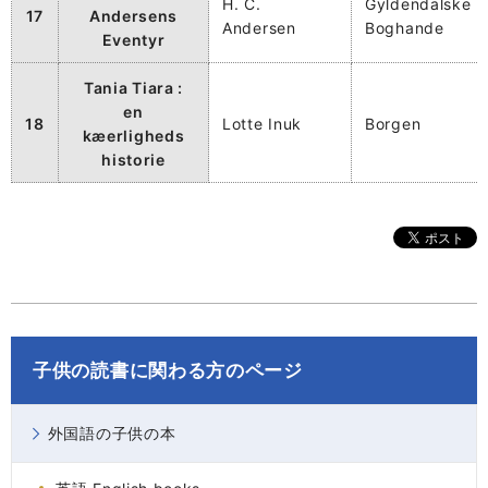
H. C.
Gyldendalske
17
Andersens
Andersen
Boghande
Eventyr
Tania Tiara :
en
18
Lotte Inuk
Borgen
kæerligheds
historie
子供の読書に関わる方のページ
外国語の子供の本