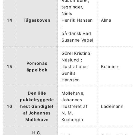
Rudolf Børø ;
tegninger,
Niels
14
Tågeskoven
Henrik Hansen
Alma
;
på dansk ved
Susanne Vebel
Görel Kristina
Näslund ;
Pomonas
15
illustrationer
Bonniers
äppelbok
Gunilla
Hansson
Den lille
Mollehave,
pukkelryggede
Johannes
16
hest Gendigtet
illustreret af
Lademann
af Johannes
N. M.
Mollehave
Kochergin
H.C.