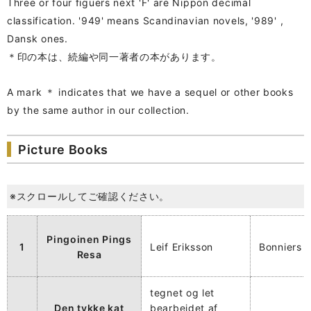
Three or four figuers next 'F' are Nippon decimal
classification. '949' means Scandinavian novels, '989' ,
Dansk ones.
＊印の本は、続編や同一著者の本があります。
A mark ＊ indicates that we have a sequel or other books
by the same author in our collection.
Picture Books
※スクロールしてご確認ください。
Pingoinen Pings
1
Leif Eriksson
Bonniers
Resa
tegnet og let
Den tykke kat
bearbejdet af