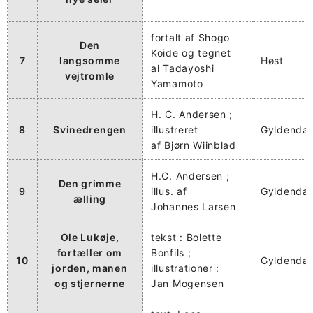
fortalt af Shogo
Den
Koide og tegnet
7
langsomme
Høst
al Tadayoshi
vejtromle
Yamamoto
H. C. Andersen ;
8
Svinedrengen
illustreret
Gyldendal
af Bjørn Wiinblad
H.C. Andersen ;
Den grimme
9
illus. af
Gyldendal
ælling
Johannes Larsen
Ole Lukøje,
tekst : Bolette
fortæller om
Bonfils ;
10
Gyldendal
jorden, manen
illustrationer :
og stjernerne
Jan Mogensen