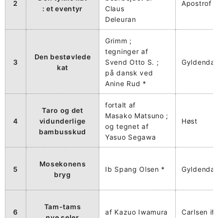
2
Apostrof
: et eventyr
Claus
Deleuran
Grimm ;
tegninger af
Den bestøvlede
3
Svend Otto S. ;
Gyldendal
kat
på dansk ved
Anine Rud *
fortalt af
Taro og det
Masako Matsuno ;
4
vidunderlige
Høst
og tegnet af
bambusskud
Yasuo Segawa
Mosekonens
5
Ib Spang Olsen *
Gyldendal
bryg
Tam-tams
6
af Kazuo Iwamura
Carlsen if
nye seler