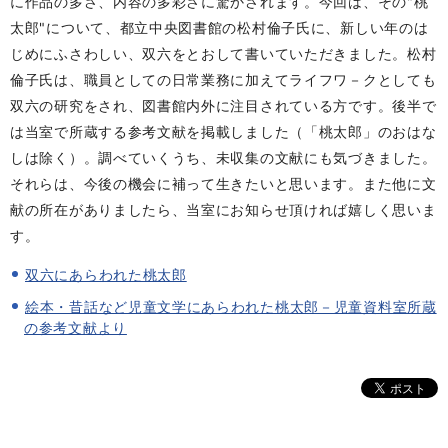
に作品の多さ、内容の多彩さに驚かされます。今回は、その"桃
太郎"について、都立中央図書館の松村倫子氏に、新しい年のは
じめにふさわしい、双六をとおして書いていただきました。松村
倫子氏は、職員としての日常業務に加えてライフワ－クとしても
双六の研究をされ、図書館内外に注目されている方です。後半で
は当室で所蔵する参考文献を掲載しました（「桃太郎」のおはな
しは除く）。調べていくうち、未収集の文献にも気づきました。
それらは、今後の機会に補って生きたいと思います。また他に文
献の所在がありましたら、当室にお知らせ頂ければ嬉しく思いま
す。
双六にあらわれた桃太郎
絵本・昔話など児童文学にあらわれた桃太郎－児童資料室所蔵
の参考文献より