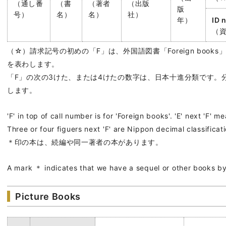
（通し番
（書
（著者
（出版
版
号）
名）
名）
社）
年）
ID 
（資
（☆）請求記号の初めの「F」は、外国語図書「Foreign book
を表わします。
「F」の次の3けた、または4けたの数字は、日本十進分類です。
します。
'F' in top of call number is for 'Foreign books'. 'E' next 'F' 
Three or four figuers next 'F' are Nippon decimal classifica
＊印の本は、続編や同一著者の本があります。
A mark ＊ indicates that we have a sequel or other books by 
Picture Books