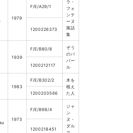
ラ・
F/E/A29/1
フォ
ンテ
1979
l
ーヌ
寓話
1200226373
集
ぞう
F/E/B80/8
のバ
1939
バー
1200212117
ル
F/E/B302/2
木を
1983
植え
1200203566
た人
ジャ
F/E/B68/4
ン
1973
ヌ・
au
ダル
1200218451
ク