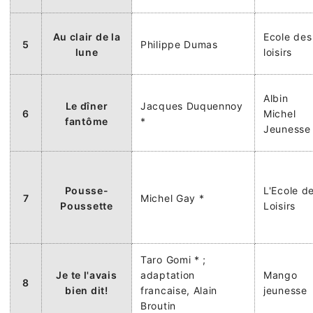
Au clair de la
Ecole des
5
Philippe Dumas
lune
loisirs
Albin
Le dîner
Jacques Duquennoy
6
Michel
fantôme
*
Jeunesse
Pousse-
L'Ecole d
7
Michel Gay *
Poussette
Loisirs
Taro Gomi * ;
Je te l'avais
adaptation
Mango
8
bien dit!
francaise, Alain
jeunesse
Broutin