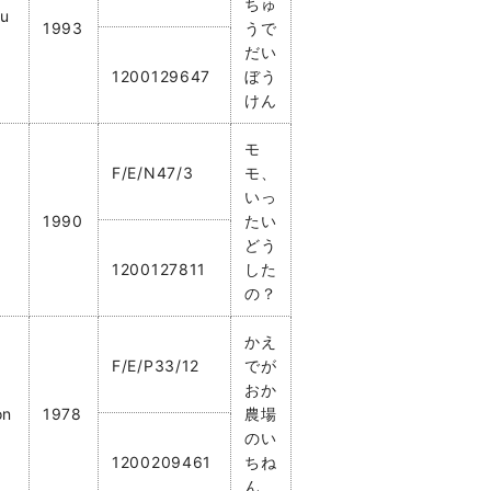
ちゅ
du
1993
うで
だい
1200129647
ぼう
けん
モ
F/E/N47/3
モ、
いっ
1990
たい
どう
1200127811
した
の？
かえ
F/E/P33/12
でが
おか
on
1978
農場
のい
1200209461
ちね
ん