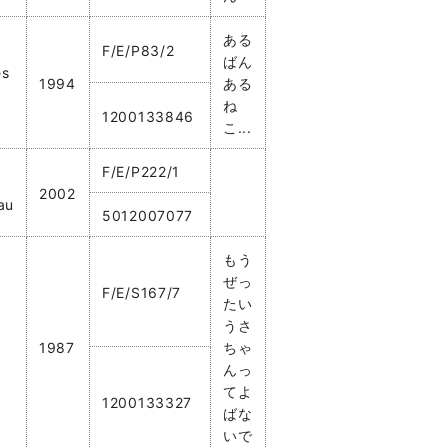
ある
F/E/P83/2
ばん
es
1994
ある
ね
1200133846
こ...
F/E/P222/1
2002
au
5012007077
もう
ぜっ
F/E/S167/7
たい
うさ
1987
ちゃ
んっ
てよ
1200133327
ばな
いで