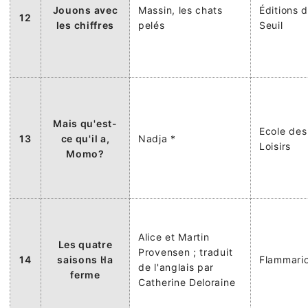
Jouons avec
Massin, les chats
Éditions 
12
les chiffres
pelés
Seuil
Mais qu'est-
Ecole des
13
ce qu'il a,
Nadja *
Loisirs
Momo?
Alice et Martin
Les quatre
Provensen ; traduit
14
saisons la
Flammari
de l'anglais par
ferme
Catherine Deloraine