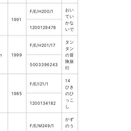
おい
F/E/H200/1
てい
1991
かな
1200129478
いで
タン
F/E/H201/17
タン
n
1999
の冒
険旅
5003396243
行
14
F/E/I21/1
ひき
1985
のひ
っこ
1200134182
し
かず
F/E/M249/1
のう