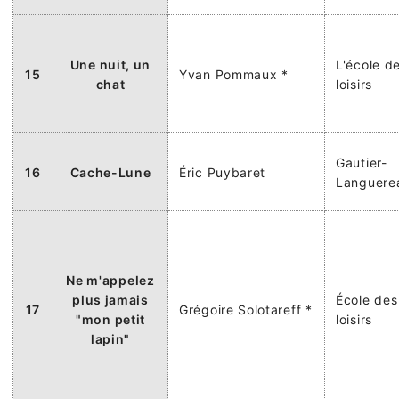
Une nuit, un
L'école d
15
Yvan Pommaux *
chat
loisirs
Gautier-
16
Cache-Lune
Éric Puybaret
Languere
Ne m'appelez
plus jamais
École des
17
Grégoire Solotareff *
"mon petit
loisirs
lapin"