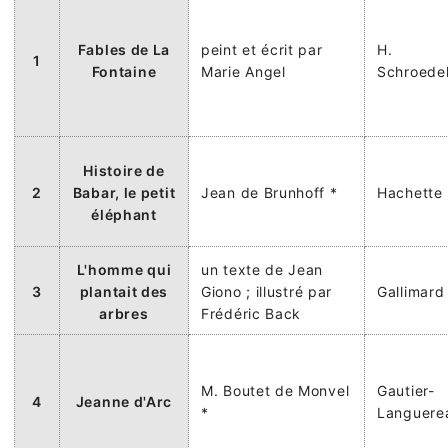
Fables de La
peint et écrit par
H.
1
Fontaine
Marie Angel
Schroede
Histoire de
2
Babar, le petit
Jean de Brunhoff *
Hachette
éléphant
L'homme qui
un texte de Jean
3
plantait des
Giono ; illustré par
Gallimard
arbres
Frédéric Back
M. Boutet de Monvel
Gautier-
4
Jeanne d'Arc
*
Languere