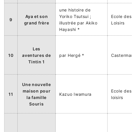
une histoire de
Aya et son
Yoriko Tsutsui ;
Ecole des
9
grand frère
illustrée par Akiko
Loisirs
Hayashi *
Les
10
aventures de
par Hergé *
Casterma
Tintin 1
Une nouvelle
maison pour
Ecole des
11
Kazuo Iwamura
la famille
loisirs
Souris