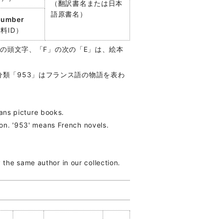
（翻訳書名または日本
語原書名）
number
料ID）
s」の頭文字、「F」の次の「E」は、絵本
分類「953」はフランス語の物語を表わ
means picture books.
tion. '953' means French novels.
the same author in our collection.