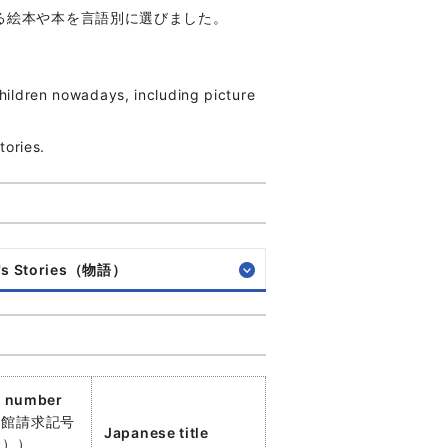
る絵本や本を言語別に選びました。
children nowadays, including picture
tories.
n's Stories（物語）
l number
当館請求記号
Japanese title
☆））