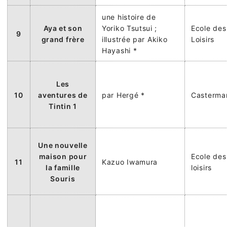
une histoire de
Aya et son
Yoriko Tsutsui ;
Ecole des
9
grand frère
illustrée par Akiko
Loisirs
Hayashi *
Les
10
aventures de
par Hergé *
Casterma
Tintin 1
Une nouvelle
maison pour
Ecole des
11
Kazuo Iwamura
la famille
loisirs
Souris