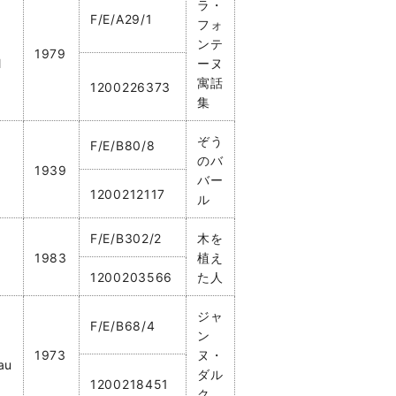
ラ・
F/E/A29/1
フォ
ンテ
1979
l
ーヌ
寓話
1200226373
集
ぞう
F/E/B80/8
のバ
1939
バー
1200212117
ル
F/E/B302/2
木を
1983
植え
1200203566
た人
ジャ
F/E/B68/4
ン
1973
ヌ・
au
ダル
1200218451
ク