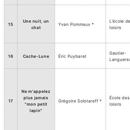
Une nuit, un
L'école d
15
Yvan Pommaux *
chat
loisirs
Gautier-
16
Cache-Lune
Éric Puybaret
Languere
Ne m'appelez
plus jamais
École des
17
Grégoire Solotareff *
"mon petit
loisirs
lapin"