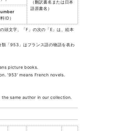
（翻訳書名または日本
語原書名）
number
料ID）
s」の頭文字、「F」の次の「E」は、絵本
分類「953」はフランス語の物語を表わ
means picture books.
tion. '953' means French novels.
the same author in our collection.