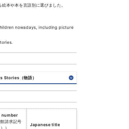
る絵本や本を言語別に選びました。
children nowadays, including picture
tories.
n's Stories（物語）
l number
当館請求記号
Japanese title
☆））