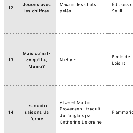
Jouons avec
Massin, les chats
Éditions 
12
les chiffres
pelés
Seuil
Mais qu'est-
Ecole des
13
ce qu'il a,
Nadja *
Loisirs
Momo?
Alice et Martin
Les quatre
Provensen ; traduit
14
saisons la
Flammari
de l'anglais par
ferme
Catherine Deloraine