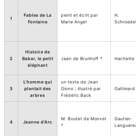
Fables de La
peint et écrit par
H.
1
Fontaine
Marie Angel
Schroede
Histoire de
2
Babar, le petit
Jean de Brunhoff *
Hachette
éléphant
L'homme qui
un texte de Jean
3
plantait des
Giono ; illustré par
Gallimard
arbres
Frédéric Back
M. Boutet de Monvel
Gautier-
4
Jeanne d'Arc
*
Languere