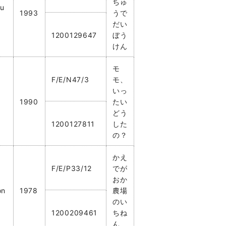
ちゅ
du
1993
うで
だい
1200129647
ぼう
けん
モ
F/E/N47/3
モ、
いっ
1990
たい
どう
1200127811
した
の？
かえ
F/E/P33/12
でが
おか
on
1978
農場
のい
1200209461
ちね
ん