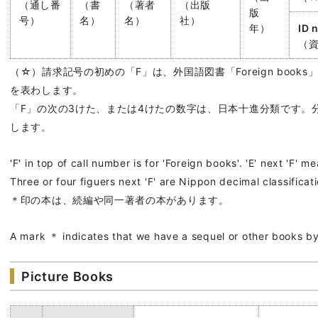
（通し番
（書
（著者
（出版
版
号）
名）
名）
社）
年）
ID 
（資
（☆）請求記号の初めの「F」は、外国語図書「Foreign book
を表わします。
「F」の次の3けた、または4けたの数字は、日本十進分類です。
します。
'F' in top of call number is for 'Foreign books'. 'E' next 'F' 
Three or four figuers next 'F' are Nippon decimal classifica
＊印の本は、続編や同一著者の本があります。
A mark ＊ indicates that we have a sequel or other books by 
Picture Books