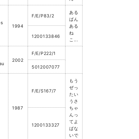
ある
F/E/P83/2
ばん
es
1994
ある
ね
1200133846
こ...
F/E/P222/1
2002
au
5012007077
もう
ぜっ
F/E/S167/7
たい
うさ
1987
ちゃ
んっ
てよ
1200133327
ばな
いで