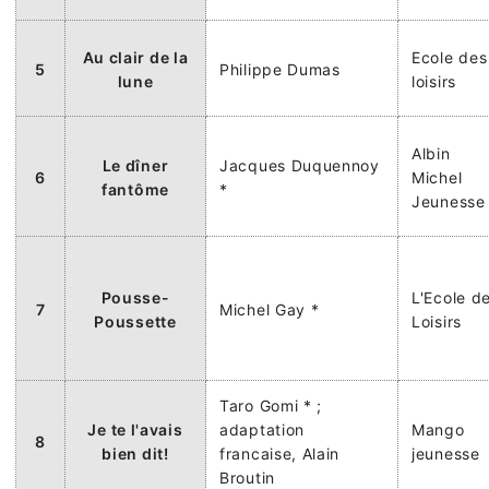
Au clair de la
Ecole des
5
Philippe Dumas
lune
loisirs
Albin
Le dîner
Jacques Duquennoy
6
Michel
fantôme
*
Jeunesse
Pousse-
L'Ecole d
7
Michel Gay *
Poussette
Loisirs
Taro Gomi * ;
Je te l'avais
adaptation
Mango
8
bien dit!
francaise, Alain
jeunesse
Broutin