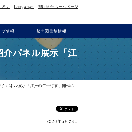
い変更
Language
都庁総合ホームページ
ップ情報
都内図書館情報
）紹介パネル展示「江
製）紹介パネル展示「江戸の年中行事」開催の
2026年5月28日