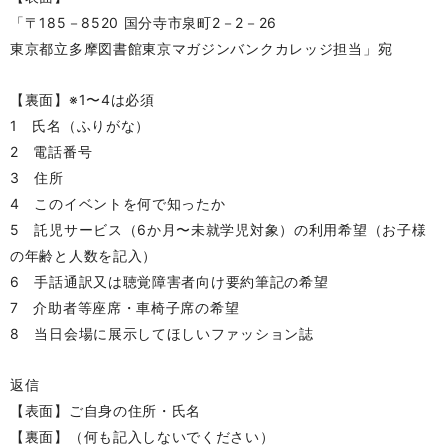
「〒185－8520 国分寺市泉町2－2－26
東京都立多摩図書館東京マガジンバンクカレッジ担当」宛
【裏面】※1〜4は必須
1 氏名（ふりがな）
2 電話番号
3 住所
4 このイベントを何で知ったか
5 託児サービス（6か月〜未就学児対象）の利用希望（お子様
の年齢と人数を記入）
6
手話通訳又は聴覚障害者向け要約筆記の希望
7
介助者等座席・車椅子席の希望
8 当日会場に展示してほしいファッション誌
返信
【表面】ご自身の住所・氏名
【裏面】（何も記入しないでください）