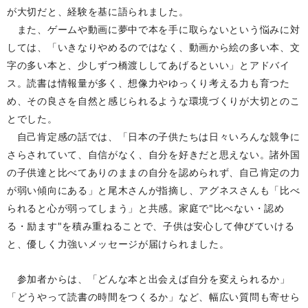
が大切だと、経験を基に語られました。
また、ゲームや動画に夢中で本を手に取らないという悩みに対
しては、「いきなりやめるのではなく、動画から絵の多い本、文
字の多い本と、少しずつ橋渡ししてあげるといい」とアドバイ
ス。読書は情報量が多く、想像力やゆっくり考える力も育つた
め、その良さを自然と感じられるような環境づくりが大切とのこ
とでした。
自己肯定感の話では、「日本の子供たちは日々いろんな競争に
さらされていて、自信がなく、自分を好きだと思えない。諸外国
の子供達と比べてありのままの自分を認められず、自己肯定の力
が弱い傾向にある」と尾木さんが指摘し、アグネスさんも「比べ
られると心が弱ってしまう」と共感。家庭で"比べない・認め
る・励ます"を積み重ねることで、子供は安心して伸びていける
と、優しく力強いメッセージが届けられました。
参加者からは、「どんな本と出会えば自分を変えられるか」
「どうやって読書の時間をつくるか」など、幅広い質問も寄せら