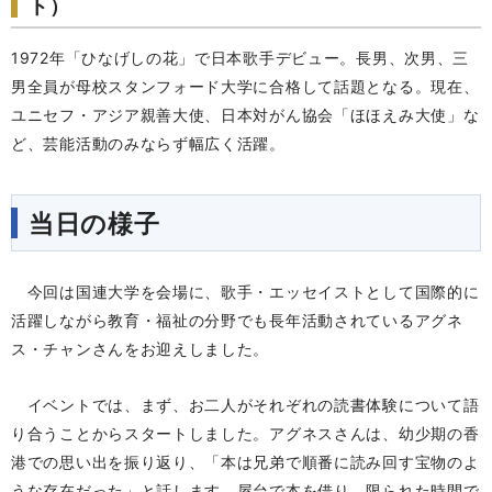
ト）
1972年「ひなげしの花」で日本歌手デビュー。長男、次男、三
男全員が母校スタンフォード大学に合格して話題となる。現在、
ユニセフ・アジア親善大使、日本対がん協会「ほほえみ大使」な
ど、芸能活動のみならず幅広く活躍。
当日の様子
今回は国連大学を会場に、歌手・エッセイストとして国際的に
活躍しながら教育・福祉の分野でも長年活動されているアグネ
ス・チャンさんをお迎えしました。
イベントでは、まず、お二人がそれぞれの読書体験について語
り合うことからスタートしました。アグネスさんは、幼少期の香
港での思い出を振り返り、「本は兄弟で順番に読み回す宝物のよ
うな存在だった」と話します。屋台で本を借り、限られた時間で