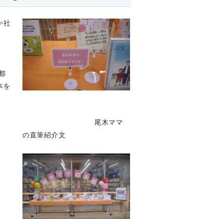
か社
都
本を
。
尾木ママ
の直筆紹介文