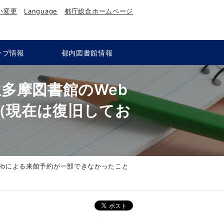
い変更
Language
都庁総合ホームページ
ップ情報
都内図書館情報
立多摩図書館のWeb
（現在は復旧してお
Webによる来館予約が一部できなかったこと