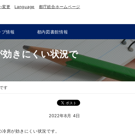
い変更
Language
都庁総合ホームページ
ップ情報
都内図書館情報
が効きにくい状況で
です
2022年8月 4日
の冷房が効きにくい状況です。