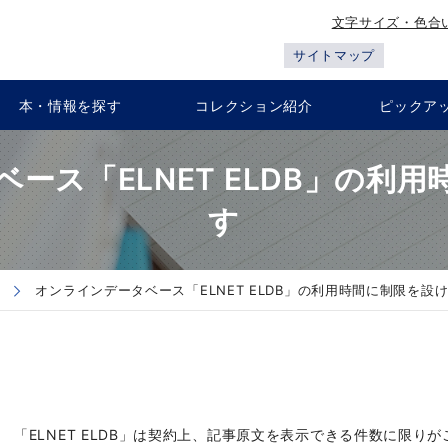
文字サイズ・色合
サイトマップ
本・情報を探す
コレクション紹介
ピックア
ース「ELNET ELDB」の利
す
オンラインデータベース「ELNET ELDB」の利用時間に制限を設
「ELNET ELDB」は契約上、記事原文を表示できる件数に限り