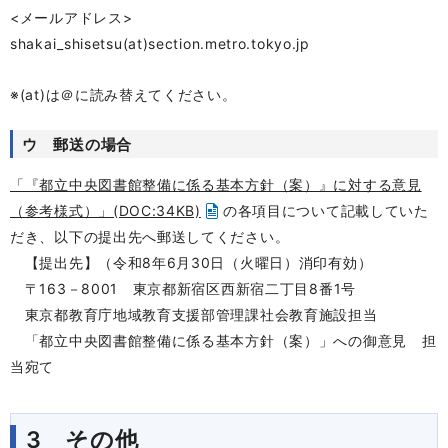
<メールアドレス>
shakai_shisetsu
(at)
section.metro.tokyo.jp
※(at)は＠に読み替えてください。
ウ 郵送の場合
「『都立中央図書館整備に係る基本方針（案）』に対する意見
（参考様式）」(DOC:34KB)
の各項目について記載していた
だき、以下の提出先へ郵送してください。
【提出先】（令和8年6月30日（火曜日）消印有効）
〒163－8001 東京都新宿区西新宿二丁目8番1号
東京都教育庁地域教育支援部管理課社会教育施設担当
「都立中央図書館整備に係る基本方針（案）」への御意見 担
当宛て
3 その他