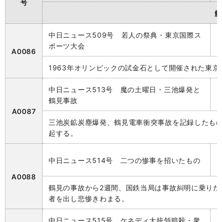
号
解
中日ニュース509号 若人の祭典・東京国際ス
ポーツ大会
A0086
1963年オリンピックの試金石として開催された東
中日ニュース513号 魔の土曜日・三池爆発と
鶴見事故
A0087
三池炭鉱炭塵爆発、鶴見電車衝突事故を記録したも
起する。
中日ニュース514号 二つの惨事を招いたもの
A0088
鶴見の事故から2週間、国鉄当局は事故糾明に乗りだ
者を出し悲惨きわまる。
中日ニュース515号 ケネディ大統領暗殺・衆