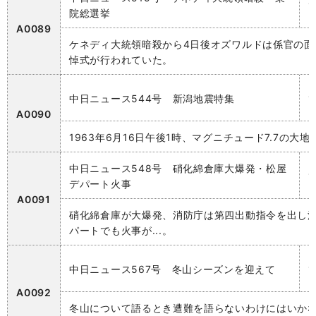
院総選挙
A0089
ケネディ大統領暗殺から4日後オズワルドは係官の
悼式が行われていた。
中日ニュース544号 新潟地震特集
A0090
1963年6月16日午後1時、マグニチュード7.7の
中日ニュース548号 硝化綿倉庫大爆発・松屋
デパート火事
A0091
硝化綿倉庫が大爆発、消防庁は第四出動指令を出し消
パートでも火事が...。
中日ニュース567号 冬山シーズンを迎えて
A0092
冬山について語るとき遭難を語らないわけにはいか