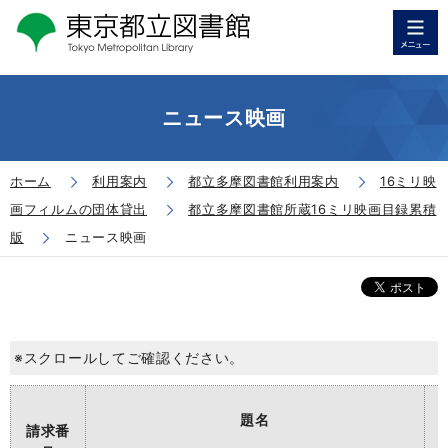
ニュース映画
ホーム
利用案内
都立多摩図書館利用案内
16ミリ映
画フィルムの団体貸出
都立多摩図書館所蔵16ミリ映画目録累積
版
ニュース映画
※スクロールしてご確認ください。
題名
請求番