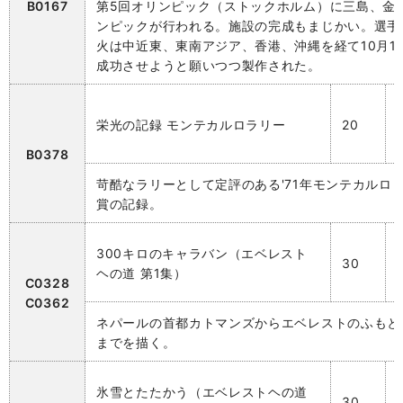
B0167
第5回オリンピック（ストックホルム）に三島、金
ンピックが行われる。施設の完成もまじかい。選手
火は中近東、東南アジア、香港、沖縄を経て10月1
成功させようと願いつつ製作された。
栄光の記録 モンテカルロラリー
20
B0378
苛酷なラリーとして定評のある'71年モンテカルロ
賞の記録。
300キロのキャラバン（エベレスト
30
ヘの道 第1集）
C0328
C0362
ネパールの首都カトマンズからエベレストのふもとの
までを描く。
氷雪とたたかう（エベレストヘの道
30