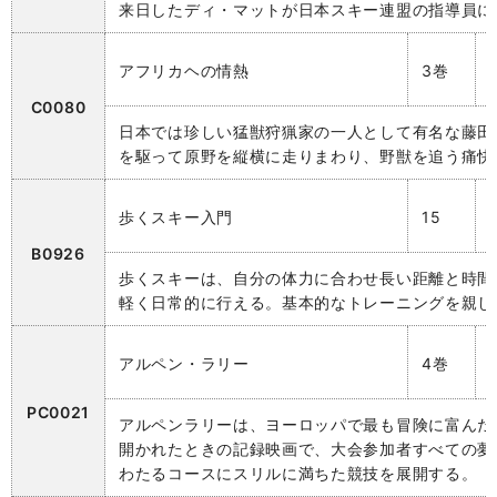
来日したディ・マットが日本スキー連盟の指導員に
アフリカヘの情熱
3巻
C0080
日本では珍しい猛獣狩猟家の一人として有名な藤田
を駆って原野を縦横に走りまわり、野獣を追う痛快
歩くスキー入門
15
B0926
歩くスキーは、自分の体力に合わせ長い距離と時間
軽く日常的に行える。基本的なトレーニングを親し
アルペン・ラリー
4巻
PC0021
アルペンラリーは、ヨーロッパで最も冒険に富んだ
開かれたときの記録映画で、大会参加者すべての夢で
わたるコースにスリルに満ちた競技を展開する。