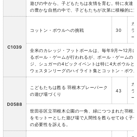
遊びの中から、子どもたちは友情を育む。特に友達
の豊かな自然の中で、子どもたちが次第に積極的に
カ
コットン・ボウルヘの挑戦
30
ラ
ー
C1039
全米のカレッジ・フットボールは、毎年9月〜12月に
るボール・ゲームが行われるが、ボール・ゲームのう
ジ、シュガーの4ビックイベントは特に4大ボウルと言
ウェスタンリーグのハイライト集とコットン・ボウ
カ
こどもたちは甦る 羽根木プレーパーク
43
ラ
の遊び場づくり
ー
D0588
世田谷区立羽根木公園の一角、緑につつまれた羽根
をモットーとした遊び場で人間性を甦らせてゆく子
の必要性を訴える。