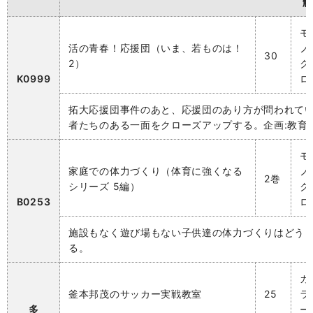
解
モ
活の青春！応援団（いま、若ものは！
ノ
30
2）
ク
K0999
ロ
拓大応援団事件のあと、応援団のあり方が問われて
者たちのある一面をクローズアップする。企画:教育
モ
家庭での体力づくり（体育に強くなる
ノ
2巻
シリーズ 5編）
ク
B0253
ロ
施設もなく遊び場もない子供達の体力づくりはどう
る。
カ
釜本邦茂のサッカー実戦教室
25
ラ
多
ー