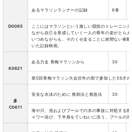
あるマラソンランナーの記録
6巻
D0065
ここにはマラソンという激しい競技のトレーニング
ながら自己を形成していく一人の青年の姿がとらえ
いつめながらも、そのくせ走ることに絶間ない衝動
いた記録映画。
ある力走 青梅マラソンから
30
K0621
第5回青梅マラソン大会壮年の部で参加した56才
安全な水泳のために 救助法と救急法
30
多
C0611
海や川、池およびプールでの水の事故に対処する救
ャワー浴び、下半身をていねいに洗う、プールの深さを