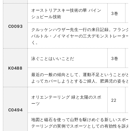
オーストリアスキー技術の華 バイン
3巻
シュピール技術
C0093
クルッケンハウザー先生一行の来日記録。フランク
バルトル・ノイマイヤーの三大デモンストレーター
く。
泳ぐことはいいことだ
3巻
K0488
最近の一般の傾向として、運動不足ということがと
よってカバーしようとするご婦人、肥満児の姿をと
オリエンテーリング 緑と太陽のスポ
22
ーツ
C0494
地図と磁石を使って山野を駆けめぐる新しいスポー
テーリングの実例でスポーツとしての有効性を訴え