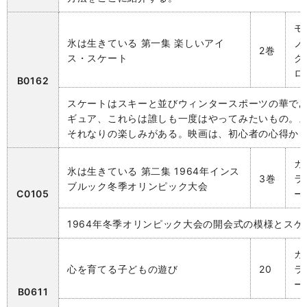
モ
氷は生きている 第一集 楽しいアイ
ノ
2巻
ス・スケート
ク
ロ
B0162
スケートはスキーと並びウィンタースポーツの華で
ギュア、これらは誰しも一度はやってみたいもの。
それなりの楽しみがある。映画は、初心者の心得か
カ
氷は生きている 第二集 1964年インス
3巻
ラ
ブルック冬季オリンピック大会
C0105
ー
1964年冬季オリンピック大会の開会式の模様とス
カ
心を育てる子どもの遊び
20
ラ
ー
B0611