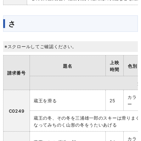
さ
※スクロールしてご確認ください。
上映
題名
色別
時間
請求番号
カラ
蔵王を滑る
25
ー
C0249
蔵王の冬、その冬を三浦雄一郎のスキーは滑りまく
なってみちのく山形の冬をうたいあげる
カラ