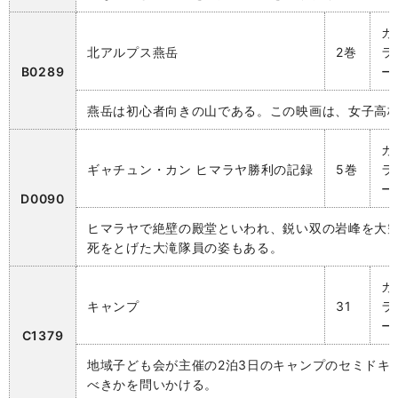
カ
北アルプス燕岳
2巻
ラ
B0289
ー
燕岳は初心者向きの山である。この映画は、女子高
カ
ギャチュン・カン ヒマラヤ勝利の記録
5巻
ラ
ー
D0090
ヒマラヤで絶壁の殿堂といわれ、鋭い双の岩峰を大
死をとげた大滝隊員の姿もある。
カ
キャンプ
31
ラ
ー
C1379
地域子ども会が主催の2泊3日のキャンプのセミドキ
べきかを問いかける。