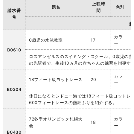
上映時
題名
色別
請求番
間
号
解
カラ
0歳児の水泳教室
17
ー
B0610
ロスアンゼルスのスイミング・スクール。0歳児の赤
の先駆者で、生後10ヵ月の赤ちゃんの練習を指導す
カラ
18フィート級ヨットレース
20
ー
B0304
休日になるとシドニー港では18フィート級ヨットレ
600フィートレースの熱狂ぶりを紹介する。
72冬季オリンピック札幌大
カラ
18
会
ー
B0430