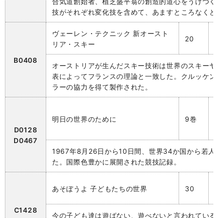
合気道創始者、植芝盛平翁の創造的道心をうけつぐ
技がそれぞれ変化技を含めて、あますところなくと
ヴェーレン・テクニック 新オースト
20
リア・スキー
B0408
オーストリアが生んだスキー技術は世界のスキーヤ
表によってフランスの理論と一致した。クルッケン
ラーの協力を得て製作された。
明日の世界のために
9巻
D0128
D0467
1967年8月26日から10日間、世界34か国から若
た。国際色豊かに展開された競技記録。
あそぼうよ 子どもたちの世界
30
C1428
今の子ども達は遊ばない、遊べないと言われている