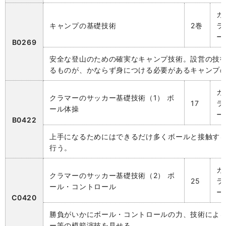
カ
キャンプの基礎技術
2巻
ラ
ー
B0269
安全な登山のための確実なキャンプ技術。設営の技
るものが、かならず身につける必要があるキャンプ
カ
クラマーのサッカー基礎技術（1） ボ
17
ラ
ール体操
ー
B0422
上手になるためにはできるだけ多くボールと接触す
行う。
カ
クラマーのサッカー基礎技術（2） ボ
25
ラ
ール・コントロール
ー
C0420
勝負がいかにボール・コントロールの力、技術によ
ー等の模範演技を見せる。