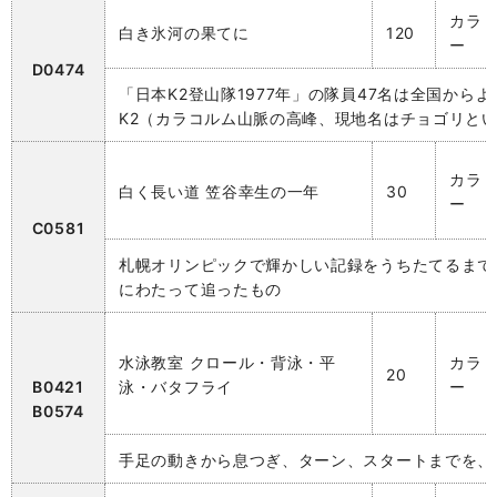
カラ
白き氷河の果てに
120
ー
D0474
「日本K2登山隊1977年」の隊員47名は全国か
K2（カラコルム山脈の高峰、現地名はチョゴリと
カラ
白く長い道 笠谷幸生の一年
30
ー
C0581
札幌オリンピックで輝かしい記録をうちたてるまで
にわたって追ったもの
水泳教室 クロール・背泳・平
カラ
20
B0421
泳・バタフライ
ー
B0574
手足の動きから息つぎ、ターン、スタートまでを、