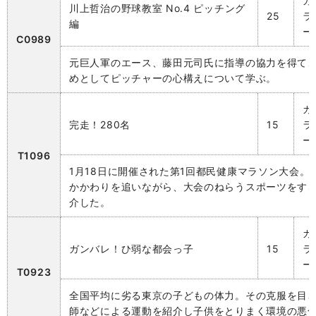
カ
川上哲治の野球教室 No.4 ピッチング
25
ラ
編
ー
C0989
元巨人軍のエース、藤田元司氏に指導の協力を得て
めとしてピッチャーの心構えについて学ぶ。
カ
完走！280名
15
ラ
ー
T1096
1月18日に開催された第1回都民健康マラソン大会。
かかわりを追いながら、大会のねらうスポーツをす
介した。
カ
ガンバレ！ひ弱な都会っ子
15
ラ
ー
T0923
全国平均に劣る東京の子どもの体力。その克服を目
師などによる運動を紹介し子供をとりまく環境の悪