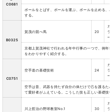
C0681
ボールをとばす、ボールを運ぶ、ボールを止める、
する。
カ
賀茂の競べ馬
20
ラ
ー
B0325
京都上賀茂神社で行われる年中行事の一つで、例年5
をわかりやすく紹介する。
カ
空手道の基礎技術
24
ラ
ー
C0751
空手は昔、武器を持たず自分の体だけで己を護るた
て愛好者がふえている。こうした技も正しい基礎技
カ
川上哲治の野球教室No.1
30
ラ