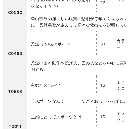
26
をなくそう 5）
ー
C0530
登山事故の痛々しい現実の悲劇が毎年くり返されて
に、長野県警が協力して様々な救出法を説明してい
カラ
柔道 その技のポイント
31
ー
C0463
柔道の基本動作や投げ技、固め技などを中心に実戦
明する。
モノ
主婦とスポーツ
16
クロ
T0586
「スポーツなんて・・・」などとおっしゃらずに、
モノ
主婦にとってスポーツとは
16
クロ
T0611