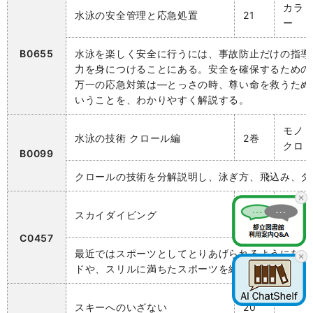
カラ
水泳の安全管理と応急処置
21
ー
B0655
水泳を楽しく安全に行うには、事故防止だけの指導
力を身につけることにある。安全を確保するための
万一の応急対策は―とっさの時、尊い命を救うため
いうことを、わかりやすく解説する。
モノ
水泳の技術 クロール編
2巻
クロ
B0099
クロールの技術を分解説明し、泳ぎ方、飛込み、タ
カラ
スカイダイビング
25
ー
C0457
最近ではスポーツとしてとりあげられるようになっ
ドや、スリルに満ちたスポーツを紹介する。
カラ
スキーへのいざない
20