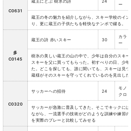
蔵王にとぶ 樹氷の詩
24
ー
C0631
蔵王の冬の魅力を紹介しながら、スキー学校のイン
り、更に蔵王の子供たちを軽快なテンポで綴る。
カラ
蔵王の詩 赤いスキー
30
ー
多
樹氷の美しい蔵王の山の中で、少年は自分のスキー
C0145
スキーを父に買ってもらった。初すべりの日、少年
た。どこを探しても、誰に聞いても、スキーは見つ
蔵様がそのスキーを守ってくれているのを見出した
モノ
サッカーヘの招待
24
クロ
C0320
サッカーが急激に普及してきた。そこでキックには
ながら、一流選手の技術がどのような訓練や練習の
を実際のプレーと比較してみせる