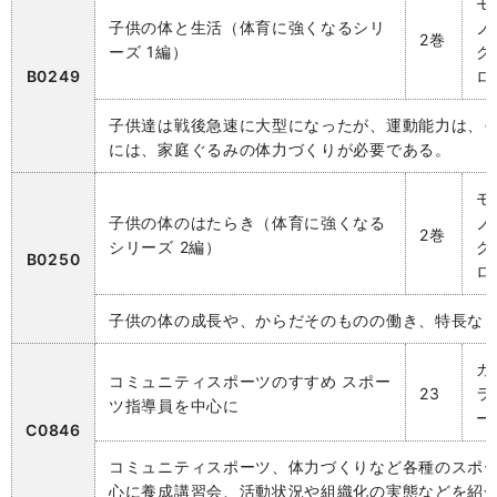
モ
子供の体と生活（体育に強くなるシリ
ノ
2巻
ーズ 1編）
ク
B0249
ロ
子供達は戦後急速に大型になったが、運動能力は、
には、家庭ぐるみの体力づくりが必要である。
モ
子供の体のはたらき（体育に強くなる
ノ
2巻
シリーズ 2編）
ク
B0250
ロ
子供の体の成長や、からだそのものの働き、特長な
カ
コミュニティスポーツのすすめ スポー
23
ラ
ツ指導員を中心に
ー
C0846
コミュニティスポーツ、体力づくりなど各種のスポ
心に養成講習会、活動状況や組織化の実態などを紹