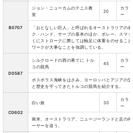
ジョン・ニューカムのテニス教
カラ
20
室
ー
B0707
「おとなしい巨人」と呼ばれるオーストラリアの名
ク・ハンド、サーブの基本のほか、ボレー、スマッ
くにストロークに際しては軸足に体重をのせること
ワークが大事なことを強調している。
シルクロードの西の果てに トル
カラ
45
コの競馬
ー
D0587
ボスポラス海峡をはさみ、ヨーロッパとアジアの交
と歴史を守ってきたトルコの競馬を紹介する。
カラ
白い旅
30
ー
C0602
南米、オーストラリア、ニュージーランドと足の向
ーヤーを追う。