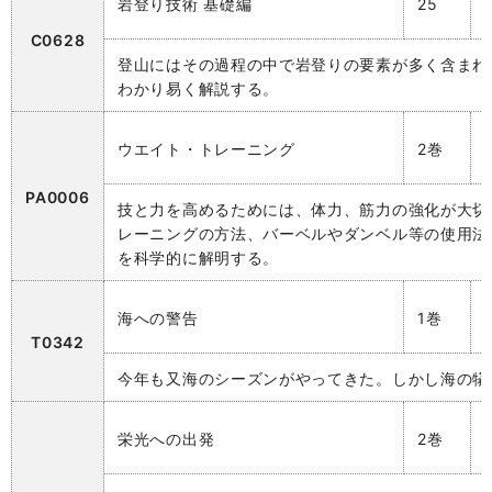
岩登り技術 基礎編
25
C0628
登山にはその過程の中で岩登りの要素が多く含まれ
わかり易く解説する。
ウエイト・トレーニング
2巻
PA0006
技と力を高めるためには、体力、筋力の強化が大切
レーニングの方法、バーベルやダンベル等の使用法
を科学的に解明する。
海への警告
1巻
T0342
今年も又海のシーズンがやってきた。しかし海の犠
栄光への出発
2巻