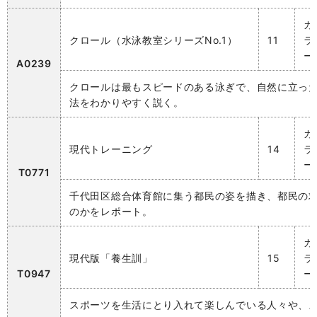
カ
クロール（水泳教室シリーズNo.1）
11
ラ
ー
A0239
クロールは最もスピードのある泳ぎで、自然に立っ
法をわかりやすく説く。
カ
現代トレーニング
14
ラ
ー
T0771
千代田区総合体育館に集う都民の姿を描き、都民の
のかをレポート。
カ
現代版「養生訓」
15
ラ
T0947
ー
スポーツを生活にとり入れて楽しんでいる人々や、