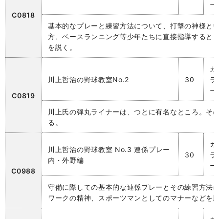
ー
C0818
基本的なプレーと練習方法について、打撃の神様と
方、ベースランニング等少年たちに直接指導すると
を説く。
カ
川上哲治の野球教室No.2
30
ラ
ー
C0819
川上氏の弾丸ライナーは、つとに有名なところ。そ
る。
カ
川上哲治の野球教室 No.3 連係プレー
30
ラ
内・外野編
ー
C0988
守備に際しての基本的な連係プレーとその練習方法
ワークの精神、スポーツマンとしてのマナーなどを