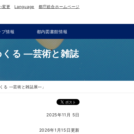
い変更
Language
都庁総合ホームページ
ップ情報
都内図書館情報
くる ―芸術と雑誌
くる ―芸術と雑誌展―」
2025年11月 5日
2026年1月15日更新