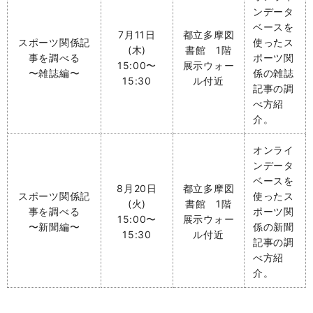
ンデータ
ベースを
7月11日
都立多摩図
スポーツ関係記
使ったス
(木)
書館 1階
事を調べる
ポーツ関
15:00〜
展示ウォー
〜雑誌編〜
係の雑誌
15:30
ル付近
記事の調
べ方紹
介。
オンライ
ンデータ
ベースを
8月20日
都立多摩図
スポーツ関係記
使った
ス
(火)
書館 1階
事を調べる
ポーツ関
15:00〜
展示ウォー
〜新聞編〜
係の新聞
15:30
ル付近
記事の調
べ方
紹
介。