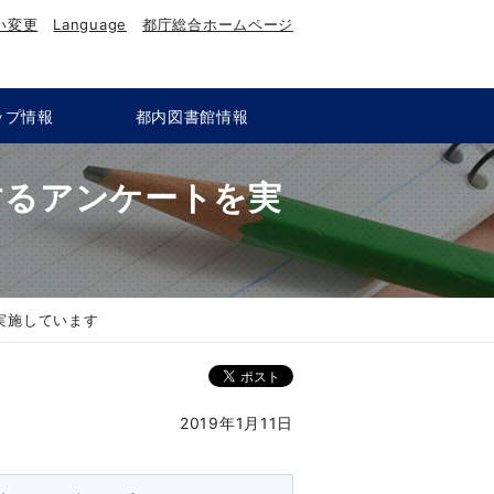
い変更
Language
都庁総合ホームページ
ップ情報
都内図書館情報
するアンケートを実
実施しています
2019年1月11日