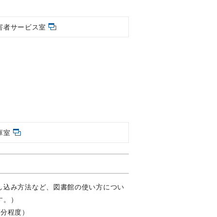
害者サービス室
庫室
し込み方法など、図書館の使い方につい
す。）
2分程度）